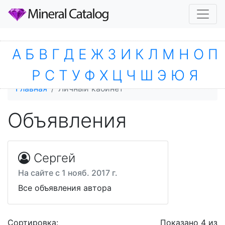
А
Б
В
Г
Д
Е
Ж
З
И
К
Л
М
Н
О
П
Р
С
Т
У
Ф
Х
Ц
Ч
Ш
Э
Ю
Я
Главная
Личный кабинет
Объявления
Сергей
На сайте с 1 нояб. 2017 г.
Все объявления автора
Сортировка:
Показано 4 из