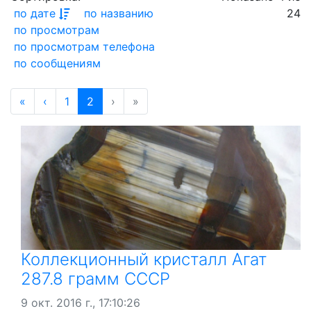
по дате
по названию
24
по просмотрам
по просмотрам телефона
по сообщениям
«
‹
1
2
›
»
Коллекционный кристалл Агат
287.8 грамм СССР
9 окт. 2016 г., 17:10:26