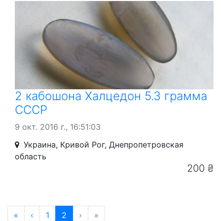
2 кабошона Халцедон 5.3 грамма
СССР
9 окт. 2016 г., 16:51:03
Украина, Кривой Рог, Днепропетровская
область
200 ₴
«
‹
1
2
›
»