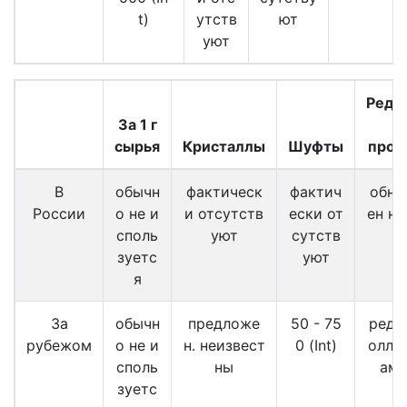
t)
утств
ют
уют
Редк
За 1 г
в
сырья
Кристаллы
Шуфты
прод
В
обычн
фактическ
фактич
обна
России
о не и
и отсутств
ески от
ен не
споль
уют
сутств
зуетс
уют
я
За
обычн
предложе
50 - 75
редк
рубежом
о не и
н. неизвест
0 (Int)
оллек
споль
ны
аме
зуетс