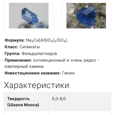
Формула:
Na
Ca[AlSiO
]
(SO
).
3
4
3
4
Класс:
Силикаты
Группа:
Фельдшпатоидов
Применение:
коллекционный и очень редко -
ювелирный камень
Инвестиционное название:
Гаюин
Характеристики
Твердость
5,0-6,0
(Шкала Мооса)