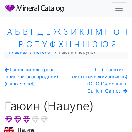
А
Б
В
Г
Д
Е
Ж
З
И
К
Л
М
Н
О
П
Р
С
Т
У
Ф
Х
Ц
Ч
Ш
Э
Ю
Я
Главная
Каталог
Гаюин (Hauyne)
Ганошпинель (разн.
ГГГ (гранатит -
шпинели благородной)
синтетический камень)
(Gano Spinel)
(GGG (Gadolinium
Gallium Garnet)
Гаюин (Hauyne)
Hauyne