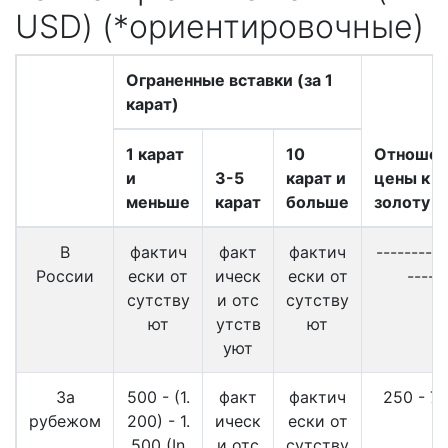
USD) (*ориентировочные)
Ограненные вставки (за 1
карат)
1 карат
10
Отношен
и
3-5
карат и
цены к
меньше
карат
больше
золоту
В
фактич
факт
фактич
----------
России
ески от
ическ
ески от
----
сутству
и отс
сутству
ют
утств
ют
уют
За
500 - (1.
факт
фактич
250 - 7
рубежом
200) - 1.
ическ
ески от
500 (In
и отс
сутству