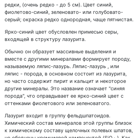
редки, (очень редко - до 5 см). Цвет синий,
фиолетово-синий, зеленовато- или голубовато-
серый; окраска редко однородная, чаще пятнистая.
Ярко-синий цвет обусловлен примесью серы,
входящей в структуру лазурита.
Обычно он образует массивные выделения и
вместе с другими минералами формирует породу,
называемую ляпис-лазурь. Ляпис-лазурь , или
ляпис - порода, в основном состоит из лазурита,
но часто содержит пирит и кальцит и некоторое
другие минералы. Это название означает "синяя
порода", что оправдывает ее ярко-синий цвет с
оттенками фиолетового или зеленоватого.
Лазурит входит в группу фельдшпатоидов.
Химический состав минералов этой группы близок
к химическому составу щелочных полевых шпатов,
но обеднены кремниевой компонентой (SiO
). Как