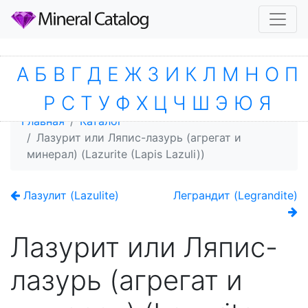
А
Б
В
Г
Д
Е
Ж
З
И
К
Л
М
Н
О
П
Р
С
Т
У
Ф
Х
Ц
Ч
Ш
Э
Ю
Я
Главная
Каталог
Лазурит или Ляпис-лазурь (агрегат и
минерал) (Lazurite (Lapis Lazuli))
Лазулит (Lazulite)
Леграндит (Legrandite)
Лазурит или Ляпис-
лазурь (агрегат и