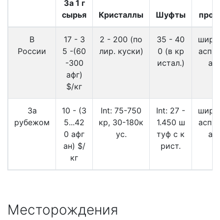
За 1 г
в
сырья
Кристаллы
Шуфты
прод
В
17 - 3
2 - 200 (по
35 - 40
широ
России
5 -(60
лир. куски)
0 (в кр
аспр
-300
истал.)
ан
афг)
$/кг
За
10 - (3
Int: 75-750
Int: 27 -
широ
рубежом
5...42
кр, 30-180к
1.450 ш
аспр
0 афг
ус.
туф с к
ан
ан) $/
рист.
кг
Месторождения