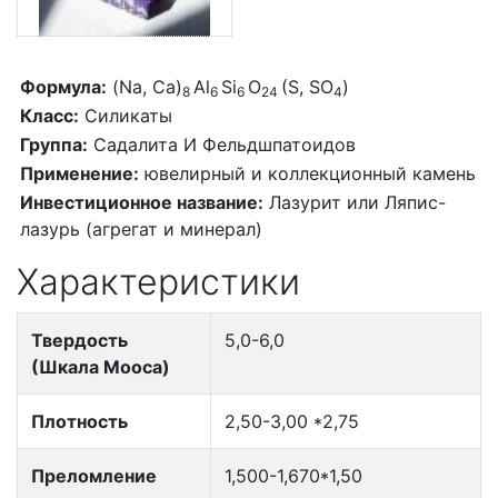
Формула:
(Na, Ca)
Al
Si
O
(S, SO
)
8
6
6
24
4
Класс:
Силикаты
Группа:
Садалита И Фельдшпатоидов
Применение:
ювелирный и коллекционный камень
Инвестиционное название:
Лазурит или Ляпис-
лазурь (агрегат и минерал)
Характеристики
Твердость
5,0-6,0
(Шкала Мооса)
Плотность
2,50-3,00 *2,75
Преломление
1,500-1,670*1,50