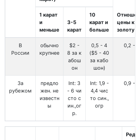
1 карат
10
Отношен
и
3-5
карат и
цены к
меньше
карат
больше
золоту
В
обычно
$2 -
0,5 - 4
0,2 - 2
России
крупнее
8 за к
($5 - 40
абош
за кабо
он
шон)
За
предло
Int: 3
Int: 1,9 -
0,9 - 3
рубежом
жен. не
- 6 чи
4,4 чис
известн
сто с
то син.,
ы
ин.,ог
огр
р.
Редк