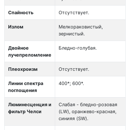
Спайность
Отсутствует.
Излом
Мелкораковистый,
зернистый.
Двойное
Бледно-голубая.
лучепреломление
Плеохроизм
Отсутствует.
Линии спектра
400*; 600*.
поглощения
Люминесценция и
Слабая - бледно-розовая
фильтр Челси
(LW), оранжево-красная,
синияя (SW).