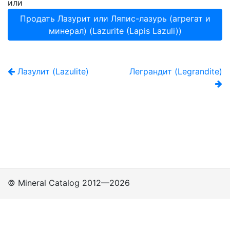
или
Продать Лазурит или Ляпис-лазурь (агрегат и
минерал) (Lazurite (Lapis Lazuli))
Лазулит (Lazulite)
Леграндит (Legrandite)
© Mineral Catalog 2012—2026
Классы
Подклассы
Группы
Политика
приватности
Поддержка пользователей