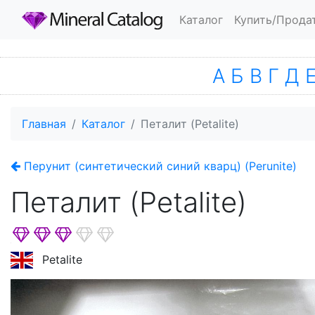
Каталог
Купить/Прода
А
Б
В
Г
Д
Главная
Каталог
Петалит (Petalite)
Перунит (синтетический синий кварц) (Perunite)
Петалит (Petalite)
Petalite