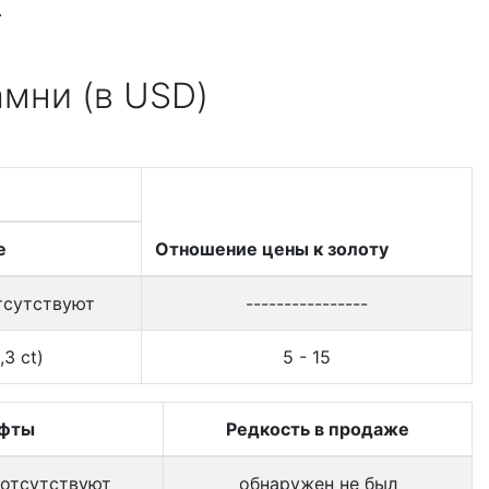
.
амни (в USD)
е
Отношение цены к золоту
тсутствуют
----------------
,3 ct)
5 - 15
фты
Редкость в продаже
 отсутствуют
обнаружен не был