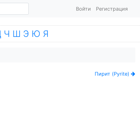
Войти
Регистрация
Ц
Ч
Ш
Э
Ю
Я
Пирит (Pyrite)