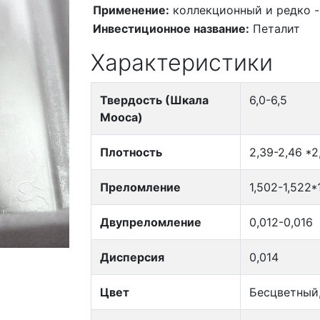
Применение:
коллекционный и редко 
Инвестиционное название:
Петалит
Характеристики
Твердость (Шкала
6,0-6,5
Мооса)
Плотность
2,39-2,46 *2
Преломление
1,502-1,522*
Двупреломление
0,012-0,016
Дисперсия
0,014
Цвет
Бесцветный