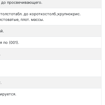
 до просвечивающего.
 толстотабл. до короткостолб.;крупнокрис.
листоватые, плот. массы.
й.
 по (001).
.
.
ируется.