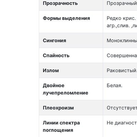
Прозрачность
Прозрачный
Формы выделения
Редко крис.
агр.,слив. ,
Сингония
Моноклинны
Спайность
Совершенная
Излом
Раковистый
Двойное
Белая.
лучепреломление
Плеохроизм
Отсутствует
Линии спектра
Не диагност
поглощения