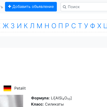
Добавить объявление
ть
Е
Ж
З
И
К
Л
М
Н
О
П
Р
С
Т
У
Ф
Х
Petalit
Формула:
Li[AlSi
O
]
4
10
Класс:
Силикаты