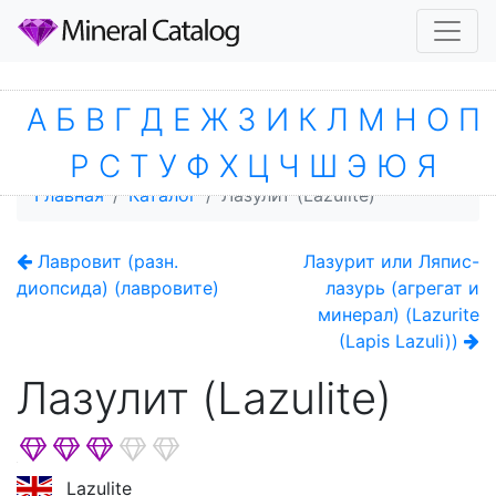
А
Б
В
Г
Д
Е
Ж
З
И
К
Л
М
Н
О
П
Р
С
Т
У
Ф
Х
Ц
Ч
Ш
Э
Ю
Я
Главная
Каталог
Лазулит (Lazulite)
Лавровит (разн.
Лазурит или Ляпис-
диопсида) (лавровите)
лазурь (агрегат и
минерал) (Lazurite
(Lapis Lazuli))
Лазулит (Lazulite)
Lazulite