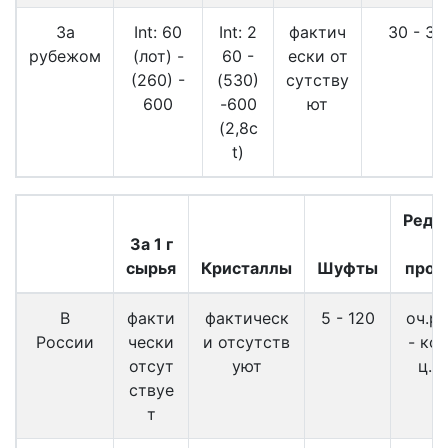
За
Int: 60
Int: 2
фактич
30 - 30
рубежом
(лот) -
60 -
ески от
(260) -
(530)
сутству
600
-600
ют
(2,8c
t)
Редк
За 1 г
в
сырья
Кристаллы
Шуфты
прод
В
факти
фактическ
5 - 120
оч.р
России
чески
и отсутств
- ко
отсут
уют
ц.о
ствуе
т