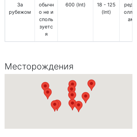
За
обычн
600 (Int)
18 - 125
редк
рубежом
о не и
(Int)
оллек
споль
аме
зуетс
я
Месторождения