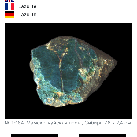
Lazulite
Lazulith
№ 1-184. Мамско-чуйская пров., Сибирь 7,8 х 7,4 см