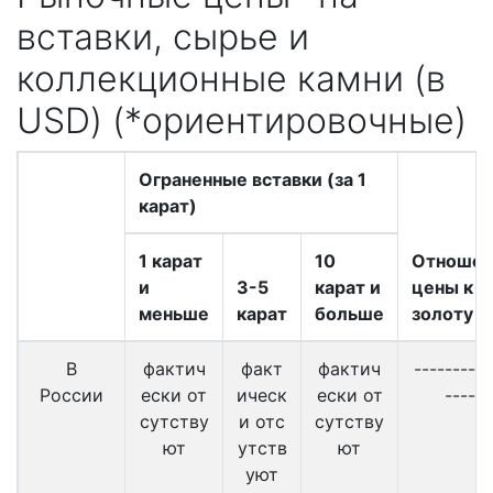
вставки, сырье и
коллекционные камни (в
USD) (*ориентировочные)
Ограненные вставки (за 1
карат)
1 карат
10
Отношен
и
3-5
карат и
цены к
меньше
карат
больше
золоту
В
фактич
факт
фактич
----------
России
ески от
ическ
ески от
-----
сутству
и отс
сутству
ют
утств
ют
уют