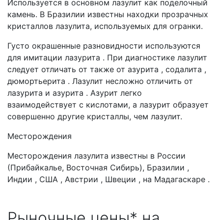
Используется в основном лазулит как поделочный
камень. В Бразилии известны находки прозрачных
кристаллов лазулита, используемых для огранки.
Густо окрашенные разновидности используются
для имитации лазурита . При диагностике лазулит
следует отличать от также от азурита , содалита ,
дюмортьерита . Лазулит несложно отличить от
лазурита и азурита . Азурит легко
взаимодействует с кислотами, а лазурит образует
совершенно другие кристаллы, чем лазулит.
Месторождения
Месторождения лазулита известны в России
(Прибайкалье, Восточная Сибирь), Бразилии ,
Индии , США , Австрии , Швеции , на Мадагаскаре .
Рыночные цены* на