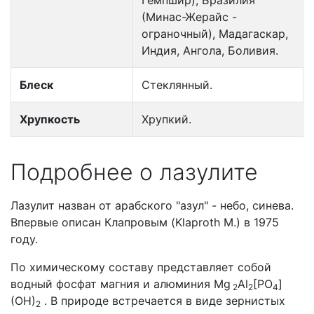
(Минас-Жерайс -
ограночный), Мадагаскар,
Индия, Ангола, Боливия.
Блеск
Стеклянный.
Хрупкость
Хрупкий.
Подробнее о лазулите
Лазулит назван от арабского "азул" - небо, синева.
Впервые описан Клапровым (Klaproth M.) в 1975
году.
По химическому составу представляет собой
водный фосфат магния и алюминия Mg
Al
[PO
]
2
2
4
(OH)
. В природе встречается в виде зернистых
2