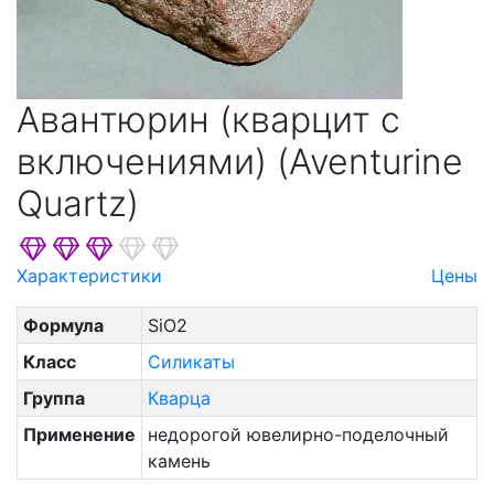
Пироксеноидов
Платины
Подгруппа Шпинели
Авантюрин (кварцит с
Полевых Шпатов
Рутила
включениями) (Aventurine
Садалита И Фельдшпатоидов
Quartz)
Серпентина
Скаполита
Характеристики
Цены
Слюд
Формула
SiO2
Содалита И Фельдшпатоидов
Сфалерита
Класс
Силикаты
Турмалина
Группа
Кварца
Углерод
Применение
недорогой ювелирно-поделочный
камень
Фельдшпатоидов