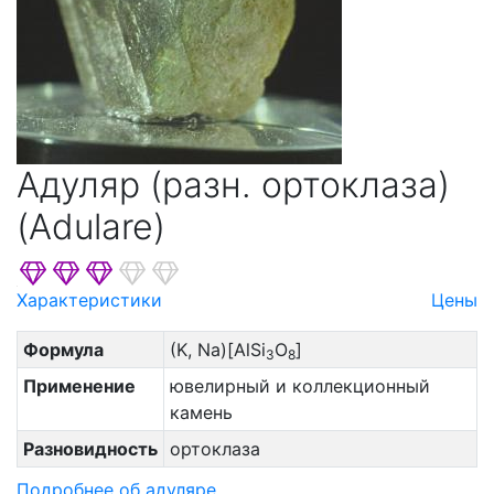
Адуляр (разн. ортоклаза)
(Adulare)
Характеристики
Цены
Формула
(K, Na)[AlSi
O
]
3
8
Применение
ювелирный и коллекционный
камень
Разновидность
ортоклаза
Подробнее об адуляре