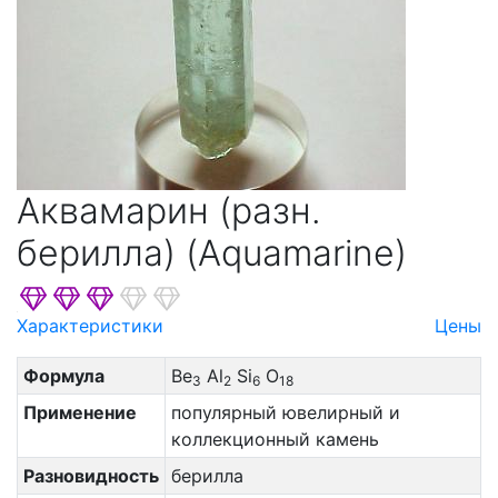
Аквамарин (разн.
берилла) (Aquamarine)
Характеристики
Цены
Формула
Be
Al
Si
O
3
2
6
18
Применение
популярный ювелирный и
коллекционный камень
Разновидность
берилла