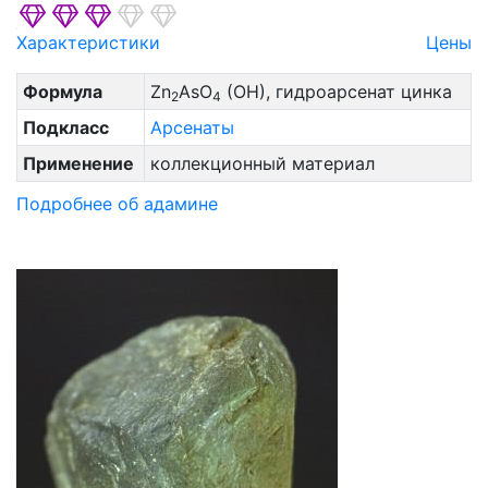
Характеристики
Цены
Формула
Zn
AsO
(OH), гидроарсенат цинка
2
4
Подкласс
Арсенаты
Применение
коллекционный материал
Подробнее об адамине