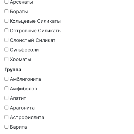
Карбонаты
Арсенаты
Минералоиды
Бораты
Молибдаты
Кольцевые Силикаты
Оксиды
Островные Силикаты
Оксиды И Гидрoоксиды
Слоистый Силикат
Органическое Вещество
Сульфосоли
Органическое Вещество, Минералоиды
Хроматы
Самородные Элементы
Группа
Силикаты
Амблигонита
Силикаты (По Мнению Других Школ -
Амфиболов
Минераллоид)
Апатит
Силикаты, Гр. Цеолитов
Арагонита
Синтетика
Астрофиллита
Сложные Оксиды
Барита
Сульфаты