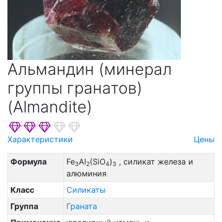
Альмандин (минерал
группы гранатов)
(Almandite)
Характеристики
Цены
Формула
Fe
Al
(SiO
)
, силикат железа и
3
2
4
3
алюминия
Класс
Силикаты
Группа
Граната