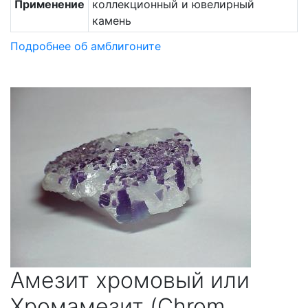
Применение
коллекционный и ювелирный
камень
Подробнее об амблигоните
Амезит хромовый или
Хромамезит (Chrom