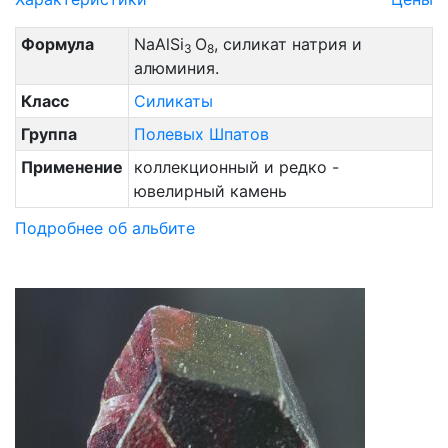
Формула
NaAlSi
O
, силикат натрия и
3
8
алюминия.
Класс
Силикаты
Группа
Полевых Шпатов
Применение
коллекционный и редко -
ювелирный камень
Подробнее об альбите