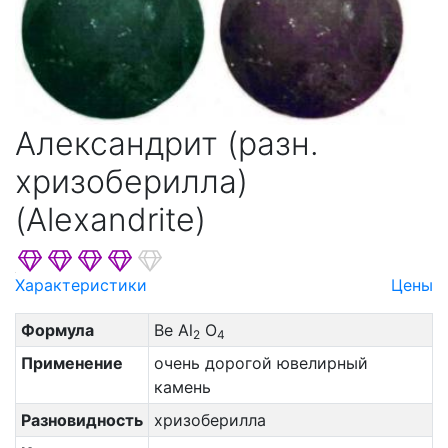
Александрит (разн.
хризоберилла)
(Alexandrite)
Характеристики
Цены
Формула
Be Al
O
2
4
Применение
очень дорогой ювелирный
камень
Разновидность
хризоберилла