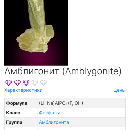
Амблигонит (Amblygonite)
Характеристики
Цены
Формула
(Li, Na)AlPO
(F, OH)
4
Класс
Фосфаты
Группа
Амблигонита