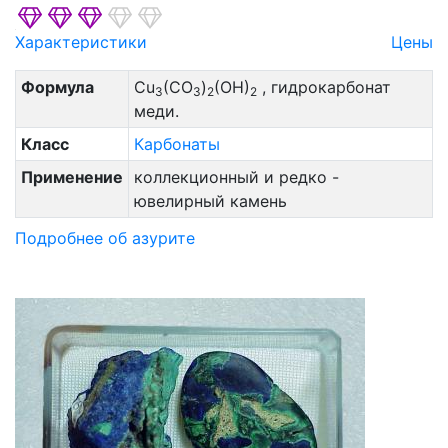
Характеристики
Цены
Формула
Cu
(CO
)
(OH)
, гидрокарбонат
3
3
2
2
меди.
Класс
Карбонаты
Применение
коллекционный и редко -
ювелирный камень
Подробнее об азурите