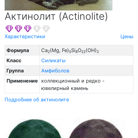
Актинолит (Actinolite)
Характеристики
Цены
Формула
Ca
(Mg, Fe)
Si
O
(OH)
2
5
8
22
2
Класс
Силикаты
Группа
Амфиболов
Применение
коллекционный и редко -
ювелирный камень
Подробнее об актинолите