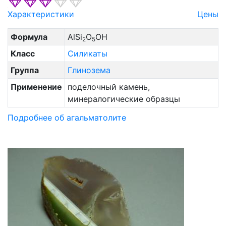
Характеристики
Цены
Формула
AlSi
O
OH
2
5
Класс
Силикаты
Группа
Глинозема
Применение
поделочный камень,
минералогические образцы
Подробнее об агальматолите