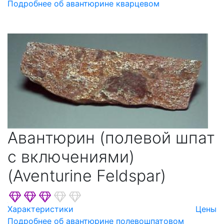
Подробнее об авантюрине кварцевом
Фенакита
Халькопирита
Цеолитов
Шеелита
Шпинели
Эпидота
Авантюрин (полевой шпат
с включениями)
(Aventurine Feldspar)
Характеристики
Цены
Подробнее об авантюрине полевошпатовом