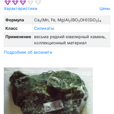
Характеристики
Цены
Формула
Ca
(Mn, Fe, Mg)Al
(BO
OH)(SiO
)
2
2
3
3
4
Класс
Силикаты
Применение
весьма редкий ювелирный камень,
коллекционный материал
Подробнее об аксините