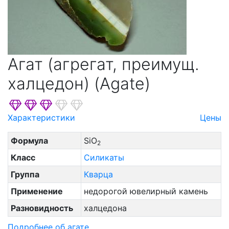
Агат (агрегат, преимущ.
халцедон) (Agate)
Характеристики
Цены
Формула
SiO
2
Класс
Силикаты
Группа
Кварца
Применение
недорогой ювелирный камень
Разновидность
халцедона
Подробнее об агате