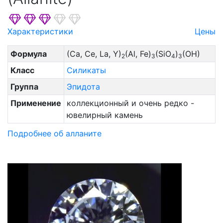
Характеристики
Цены
Формула
(Ca, Ce, La, Y)
(Al, Fe)
(SiO
)
(OH)
2
3
4
3
Класс
Силикаты
Группа
Эпидота
Применение
коллекционный и очень редко -
ювелирный камень
Подробнее об алланите