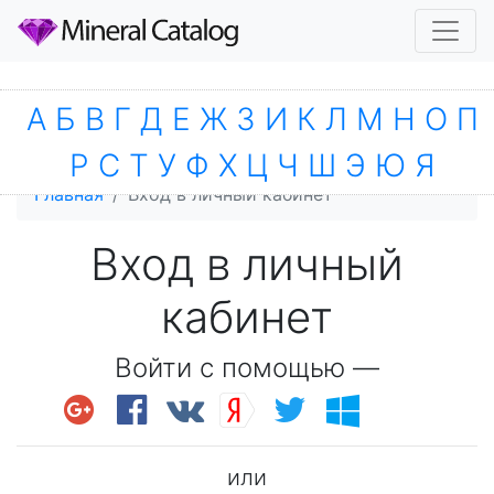
А
Б
В
Г
Д
Е
Ж
З
И
К
Л
М
Н
О
П
Р
С
Т
У
Ф
Х
Ц
Ч
Ш
Э
Ю
Я
Главная
Вход в личный кабинет
Вход в личный
кабинет
Войти с помощью —
или