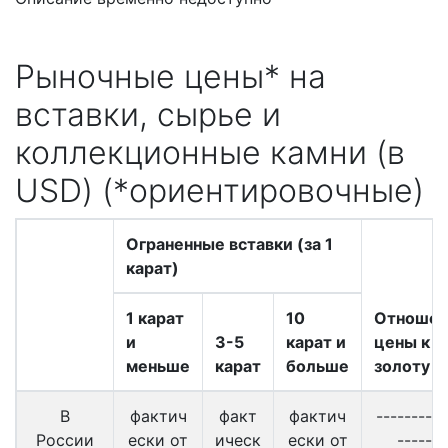
Рыночные цены* на
вставки, сырье и
коллекционные камни (в
USD) (*ориентировочные)
Ограненные вставки (за 1
карат)
1 карат
10
Отношен
и
3-5
карат и
цены к
меньше
карат
больше
золоту
В
фактич
факт
фактич
----------
России
ески от
ическ
ески от
-------