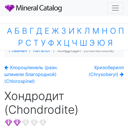
А
Б
В
Г
Д
Е
Ж
З
И
К
Л
М
Н
О
П
Р
С
Т
У
Ф
Х
Ц
Ч
Ш
Э
Ю
Я
Главная
Каталог
Хондродит (Chondrodite)
Хлорошпинель (разн.
Хризоберилл
шпинели благородной)
(Chrysoberyl)
(Chlorospinel)
Хондродит
(Chondrodite)