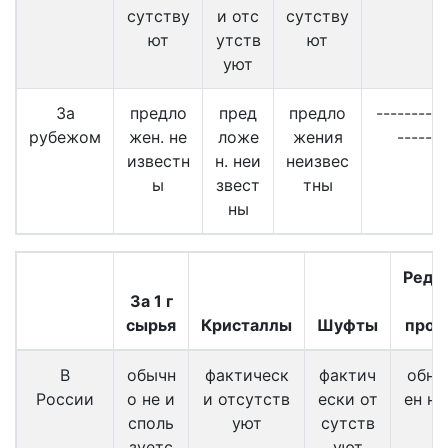
сутству
и отс
сутству
ют
утств
ют
уют
За
предло
пред
предло
----------
рубежом
жен. не
ложе
жения
-------
известн
н. неи
неизвес
ы
звест
тны
ны
Редк
За 1 г
в
сырья
Кристаллы
Шуфты
прод
В
обычн
фактическ
фактич
обна
России
о не и
и отсутств
ески от
ен не
споль
уют
сутств
зуетс
уют