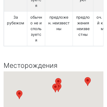
я
За
обычн
предложе
предло
оч. р
рубежом
о не и
н. неизвест
жения
й кол
споль
ны
неизве
ме
зуетс
стны
я
Месторождения