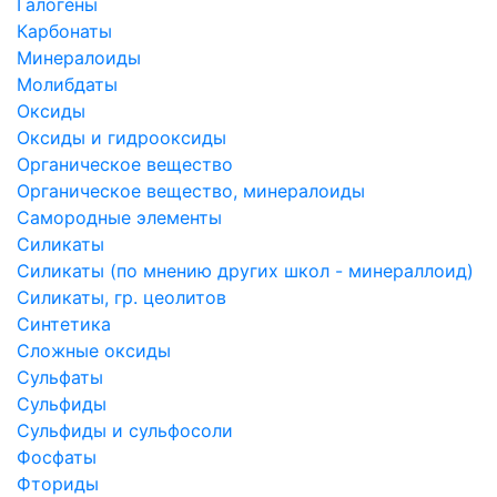
Галогены
Карбонаты
Минералоиды
Молибдаты
Оксиды
Оксиды и гидрoоксиды
Органическое вещество
Органическое вещество, минералоиды
Самородные элементы
Силикаты
Силикаты (по мнению других школ - минераллоид)
Силикаты, гр. цеолитов
Синтетика
Сложные оксиды
Сульфаты
Сульфиды
Сульфиды и сульфосоли
Фосфаты
Фториды