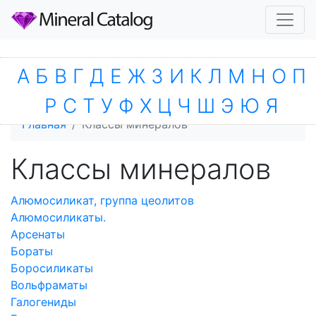
А
Б
В
Г
Д
Е
Ж
З
И
К
Л
М
Н
О
П
Р
С
Т
У
Ф
Х
Ц
Ч
Ш
Э
Ю
Я
Главная
Классы минералов
Классы минералов
Алюмосиликат, группа цеолитов
Алюмосиликаты.
Арсенаты
Бораты
Боросиликаты
Вольфраматы
Галогениды