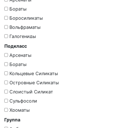
Бораты
Боросиликаты
Вольфраматы
Галогениды
Галогены
Подкласс
Карбонаты
Арсенаты
Минералоиды
Бораты
Молибдаты
Кольцевые Силикаты
Оксиды
Островные Силикаты
Оксиды И Гидрoоксиды
Слоистый Силикат
Органическое Вещество, Минералоиды
Сульфосоли
Самородные Элементы
Хроматы
Силикаты
Группа
Силикаты (По Мнению Других Школ -