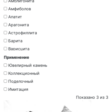
Амблигонита
Минераллоид)
Амфиболов
Силикаты, Гр. Цеолитов
Апатит
Синтетика
Арагонита
Сложные Оксиды
Астрофиллита
Сульфаты
Барита
Сульфиды
Варисцита
Сульфиды И Сульфосоли
Гадолинит
Применение
Фосфаты
Гематита
Ювелирный камень
Фториды
Глинозема
Коллекционный
Хлориды
Граната
Поделочный
Гумита
Имитация
Доломит
Показано 3 из 3
Золота