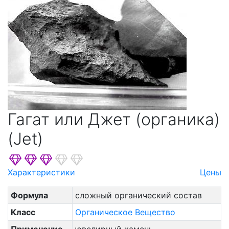
Кальцита
Кварца
Марказита
Оливина
Пирита
Пироксенов
Пироксеноидов
Гагат или Джет (органика)
Платины
Подгруппа Шпинели
(Jet)
Полевых Шпатов
Рутила
Характеристики
Цены
Садалита И Фельдшпатоидов
Формула
сложный органический состав
Серпентина
Класс
Органическое Вещество
Скаполита