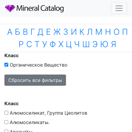
А
Б
В
Г
Д
Е
Ж
З
И
К
Л
М
Н
О
П
Р
С
Т
У
Ф
Х
Ц
Ч
Ш
Э
Ю
Я
Вы выбрали:
Класс
Органическое Вещество
Сбросить все фильтры
Класс
Алюмосиликат, Группа Цеолитов
Алюмосиликаты.
Арсенаты