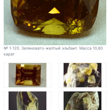
№ 1-120. Зеленовато-желтый эльбаит. Масса 10,80
карат