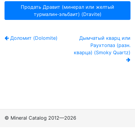
Продать Дравит (минерал или желтый
турмалин-эльбаит) (Dravite)
Доломит (Dolomite)
Дымчатый кварц или
Раухтопаз (разн.
кварца) (Smoky Quartz)
© Mineral Catalog 2012—2026
Классы
Подклассы
Группы
Политика