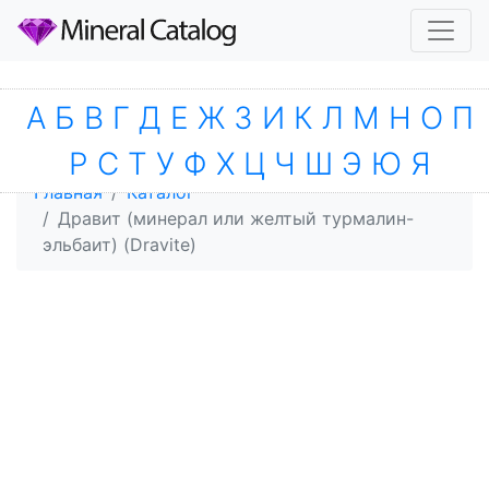
А
Б
В
Г
Д
Е
Ж
З
И
К
Л
М
Н
О
П
Р
С
Т
У
Ф
Х
Ц
Ч
Ш
Э
Ю
Я
Главная
Каталог
Дравит (минерал или желтый турмалин-
эльбаит) (Dravite)