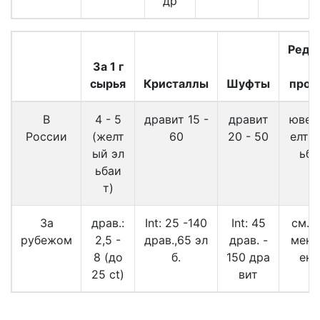
др
Редк
За 1 г
в
сырья
Кристаллы
Шуфты
прод
В
4 - 5
дравит 15 -
дравит
ювел.
России
(желт
60
20 - 50
елты
ый эл
ьба
ьбаи
т)
За
драв.:
Int: 25 -140
Int: 45
см. 
рубежом
2,5 -
драв.,65 эл
драв. -
мент.
8 (до
б.
150 дра
ена
25 ct)
вит