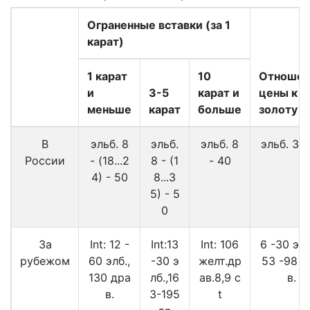
Ограненные вставки (за 1
карат)
1 карат
10
Отношен
и
3-5
карат и
цены к
меньше
карат
больше
золоту
В
эльб. 8
эльб.
эльб. 8
эльб. 3 -
России
- (18...2
8 - (1
- 40
4) - 50
8...3
5) - 5
0
За
Int: 12 -
Int:13
Int: 106
6 -30 эль
рубежом
60 элб.,
-30 э
желт.др
53 -98 д
130 дра
лб.,16
ав.8,9 c
в.
в.
3-195
t