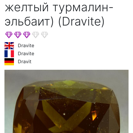
желтый турмалин-
эльбаит) (Dravite)
Dravite
Dravite
Dravit