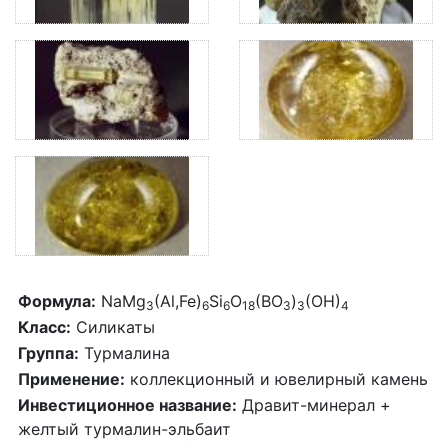
Формула:
NaMg
(Al,Fe)
Si
O
(BO
)
(OH)
3
6
6
18
3
3
4
Класс:
Силикаты
Группа:
Турмалина
Применение:
коллекционный и ювелирный камень
Инвестиционное название:
Дравит-минерал +
желтый турмалин-эльбаит