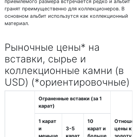
приемлемого размера встречается редко и альбит
гранят преимущественно для коллекционеров. В
основном альбит использутся как коллекционный
материал.
Рыночные цены* на
вставки, сырье и
коллекционные камни (в
USD) (*ориентировочные)
Ограненные вставки (за 1
карат)
1 карат
10
Отношен
и
3-5
карат и
цены к
меньше
карат
больше
золоту