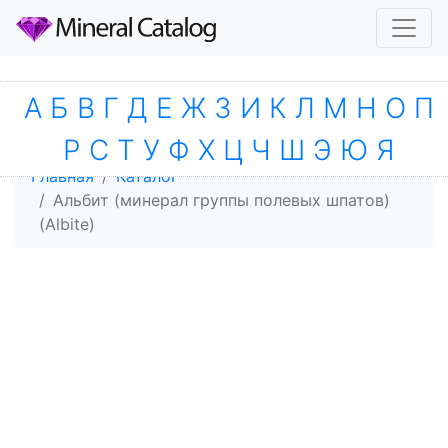
А
Б
В
Г
Д
Е
Ж
З
И
К
Л
М
Н
О
П
Р
С
Т
У
Ф
Х
Ц
Ч
Ш
Э
Ю
Я
Главная
Каталог
Альбит (минерал группы полевых шпатов)
(Albite)