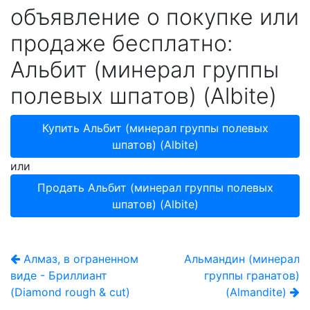
объявление о покупке или
продаже бесплатно:
Альбит (минерал группы
полевых шпатов) (Albite)
Купить Альбит (минерал группы полевых
шпатов) (Albite)
или
Продать Альбит (минерал группы полевых
шпатов) (Albite)
Алмаз, в ограненном
Альмандин (минерал
виде - Бриллиант
группы гранатов)
(Diamond rough & cut)
(Almandite)