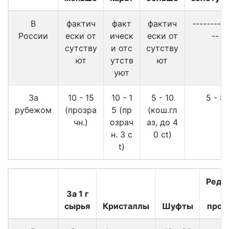
В
фактич
факт
фактич
----------
России
ески от
ическ
ески от
--
сутству
и отс
сутству
ют
утств
ют
уют
За
10 - 15
10 - 1
5 - 10
5 - 8
рубежом
(прозра
5 (пр
(кош.гл
чн.)
озрач
аз, до 4
н. 3 c
0 ct)
t)
Редк
За 1 г
в
сырья
Кристаллы
Шуфты
прод