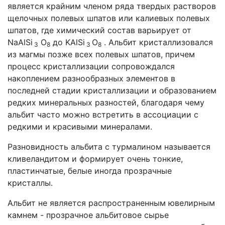
является крайним членом ряда твердых растворов
щелочных полевых шпатов или калиевых полевых
шпатов, где химический состав варьирует от
NaAlSi
O
до KAlSi
O
. Альбит кристаллизовался
3
8
3
8
из магмы позже всех полевых шпатов, причем
процесс кристаллизации сопровождался
накоплением разнообразных элементов в
последней стадии кристаллизации и образованием
редких минеральных разностей, благодаря чему
альбит часто можно встретить в ассоциации с
редкими и красивыми минералами.
Разновидность альбита с турмалином называется
кливеландитом и формирует очень тонкие,
пластинчатые, белые иногда прозрачные
кристаллы.
Альбит не является распространенным ювелирным
камнем - прозрачное альбитовое сырье