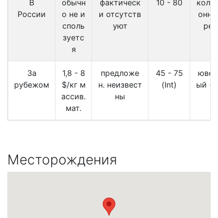
В
обычн
фактическ
10 - 80
колл
России
о не и
и отсутств
онн.-
споль
уют
ред
зуетс
я
За
1,8 - 8
предложе
45 - 75
ювел
рубежом
$/кг м
н. неизвест
(Int)
ый - 
ассив.
ны
о
мат.
Месторождения