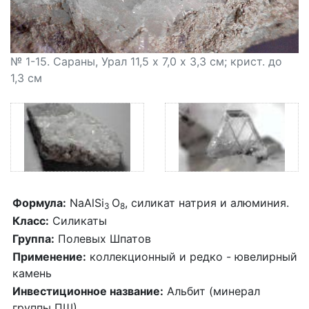
№ 1-15. Сараны, Урал 11,5 х 7,0 х 3,3 см; крист. до
1,3 см
Формула:
NaAlSi
O
, силикат натрия и алюминия.
3
8
Класс:
Силикаты
Группа:
Полевых Шпатов
Применение:
коллекционный и редко - ювелирный
камень
Инвестиционное название:
Альбит (минерал
группы ПШ)