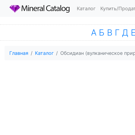
Каталог
Купить/Прода
А
Б
В
Г
Д
Главная
Каталог
Обсидиан (вулканическое прир