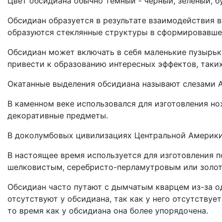
Цвет обсидиана обычно темный - черный, зеленый, бу
Обсидиан образуется в результате взаимодействия ву
образуются стеклянные структуры в сформировавшей
Обсидиан может включать в себя маленькие пузырьк
привести к образованию интересных эффектов, таких
Окатанные выделения обсидиана называют слезами A
В каменном веке использовался для изготовления нож
декоративные предметы.
В доколумбовых цивилизациях Центральной Америки и
В настоящее время используется для изготовления п
шелковистым, серебристо-перламутровым или золот
Обсидиан часто путают с дымчатым кварцем из-за од
отсутствуют у обсидиана, так как у него отсутству
то время как у обсидиана она более упорядочена.