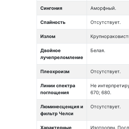
Сингония
Аморфный.
Спайность
Отсутствует.
Излом
Крупнораковист
Двойное
Белая.
лучепреломление
Плеохроизм
Отсутствует.
Линии спектра
Не интерпретируе
поглощения
670; 680.
Люминесценция и
Отсутствует.
фильтр Челси
Характерные
Изотропен. Посл