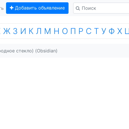
Добавить объявление
ть
Е
Ж
З
И
К
Л
М
Н
О
П
Р
С
Т
У
Ф
Х
одное стекло) (Obsidian)