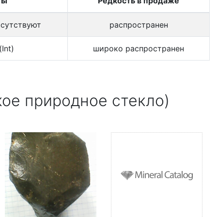
ты
Редкость в продаже
тсутствуют
распространен
(Int)
широко распространен
ое природное стекло)