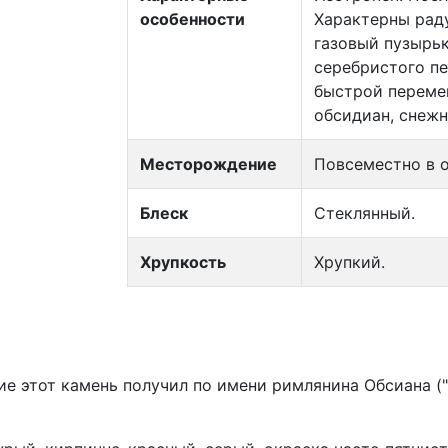
особенности
Характерны раду
газовый пузырь
серебристого пе
быстрой переме
обсидиан, снежн
Месторождение
Повсеместно в о
Блеск
Стеклянный.
Хрупкость
Хрупкий.
е этот камень получил по имени римлянина Обсиана ("l