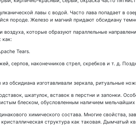
рый, кирпично-красный, серый, окраска часто пятниста
лканической лавы с водой. Часто лава попадает в озер
ся породе. Железо и магний придают обсидиану темно
и воздуха, которые образуют параллельные направлени
 как:
pache Tears.
ей, серпов, наконечников стрел, скребков и т. д. Позд
з обсидиана изготавливали зеркала, ритуальные ножи,
одставок, шкатулок, вставок в перстни и запонки. Осо
истым блеском, обусловленным наличием мельчайших 
инакового химического состава. Многие свойства, за
ет кристаллическая структура как таковая. Дымчатый к