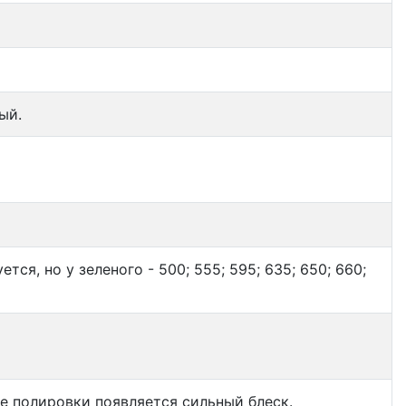
ый.
тся, но у зеленого - 500; 555; 595; 635; 650; 660;
е полировки появляется сильный блеск.