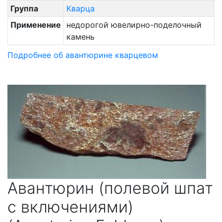
Фенакита
Группа
Кварца
Халькопирита
Применение
недорогой ювелирно-поделочный
Цеолитов
камень
Шеелита
Подробнее об авантюрине кварцевом
Шпинели
Эпидота
Авантюрин (полевой шпат
с включениями)