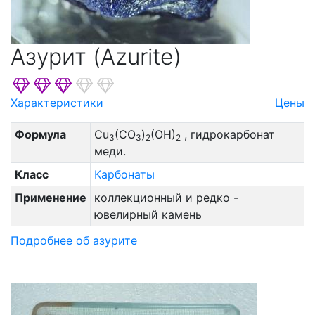
Азурит (Azurite)
Характеристики
Цены
Формула
Cu
(CO
)
(OH)
, гидрокарбонат
3
3
2
2
меди.
Класс
Карбонаты
Применение
коллекционный и редко -
ювелирный камень
Подробнее об азурите