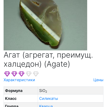
Агат (агрегат, преимущ.
халцедон) (Agate)
Характеристики
Цены
Формула
SiO
2
Класс
Силикаты
Группа
Кварца