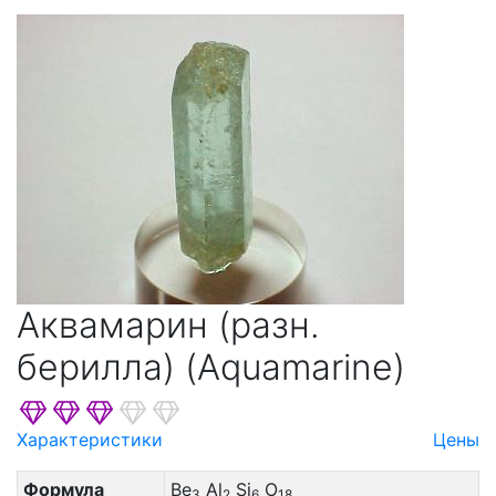
Аквамарин (разн.
берилла) (Aquamarine)
Характеристики
Цены
Формула
Be
Al
Si
O
3
2
6
18