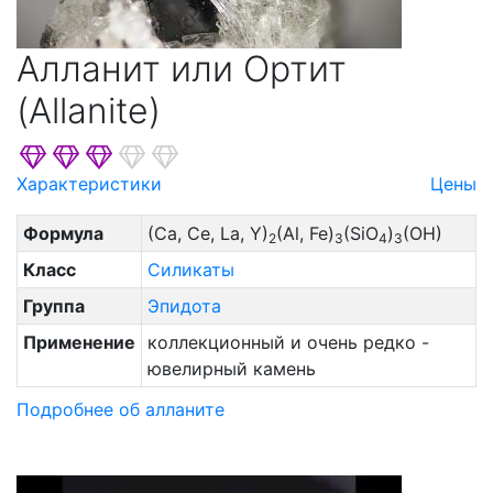
Алланит или Ортит
(Allanite)
Характеристики
Цены
Формула
(Ca, Ce, La, Y)
(Al, Fe)
(SiO
)
(OH)
2
3
4
3
Класс
Силикаты
Группа
Эпидота
Применение
коллекционный и очень редко -
ювелирный камень
Подробнее об алланите