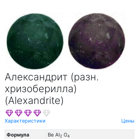
Александрит (разн.
хризоберилла)
(Alexandrite)
Характеристики
Цены
Формула
Be Al
O
2
4