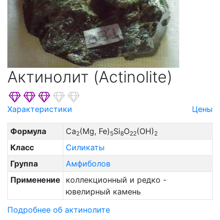
Актинолит (Actinolite)
Характеристики
Цены
Формула
Ca
(Mg, Fe)
Si
O
(OH)
2
5
8
22
2
Класс
Силикаты
Группа
Амфиболов
Применение
коллекционный и редко -
ювелирный камень
Подробнее об актинолите