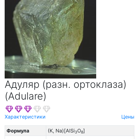
Адуляр (разн. ортоклаза)
(Adulare)
Характеристики
Цены
Формула
(K, Na)[AlSi
O
]
3
8