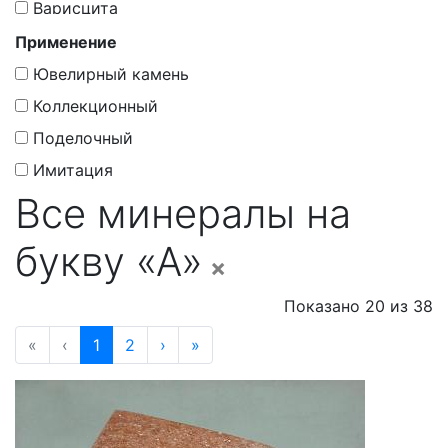
Варисцита
Сульфиды
Гадолинит
Применение
Сульфиды И Сульфосоли
Гематита
Ювелирный камень
Фосфаты
Глинозема
Коллекционный
Фториды
Граната
Поделочный
Хлориды
Гумита
Имитация
Все минералы на
Доломит
Золота
букву «А»
×
Кальцита
Кварца
Показано 20 из 38
Марказита
«
‹
1
2
›
»
Оливина
Пирита
Пироксенов