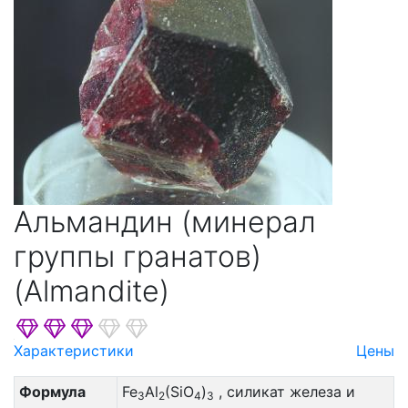
Альмандин (минерал
группы гранатов)
(Almandite)
Характеристики
Цены
Формула
Fe
Al
(SiO
)
, силикат железа и
3
2
4
3