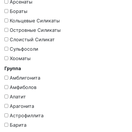
Карбонаты
Арсенаты
Минералоиды
Бораты
Молибдаты
Кольцевые Силикаты
Оксиды
Островные Силикаты
Оксиды И Гидрoоксиды
Слоистый Силикат
Органическое Вещество
Сульфосоли
Органическое Вещество, Минералоиды
Хроматы
Самородные Элементы
Группа
Силикаты
Амблигонита
Силикаты (По Мнению Других Школ -
Амфиболов
Минераллоид)
Апатит
Силикаты, Гр. Цеолитов
Арагонита
Синтетика
Астрофиллита
Сложные Оксиды
Барита
Сульфаты