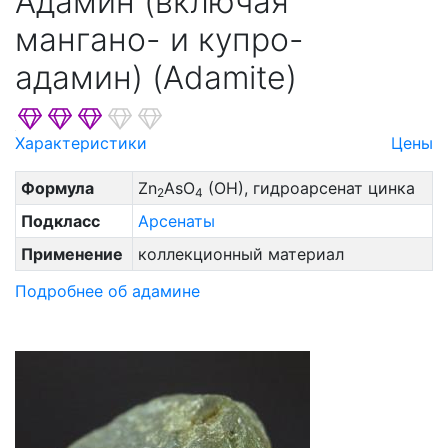
Адамин (включая
мангано- и купро-
адамин) (Adamite)
Характеристики
Цены
Формула
Zn
AsO
(OH), гидроарсенат цинка
2
4
Подкласс
Арсенаты
Применение
коллекционный материал
Подробнее об адамине