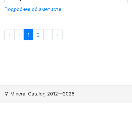
Подробнее об аметисте
«
‹
1
2
›
»
© Mineral Catalog 2012—2026
Классы
Подклассы
Группы
Политика
приватности
Поддержка пользователей