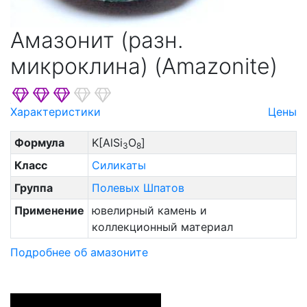
Амазонит (разн.
микроклина) (Amazonite)
Характеристики
Цены
Формула
K[AlSi
O
]
3
8
Класс
Силикаты
Группа
Полевых Шпатов
Применение
ювелирный камень и
коллекционный материал
Подробнее об амазоните