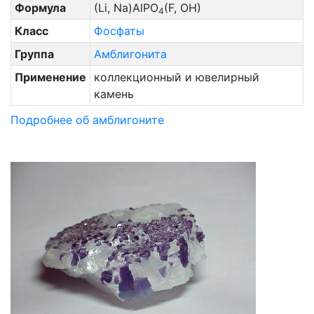
Формула
(Li, Na)AlPO
(F, OH)
4
Класс
Фосфаты
Группа
Амблигонита
Применение
коллекционный и ювелирный
камень
Подробнее об амблигоните