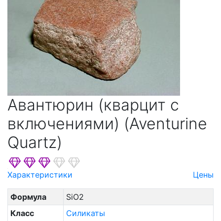
Пироксеноидов
Платины
Подгруппа Шпинели
Полевых Шпатов
Рутила
Садалита И Фельдшпатоидов
Серпентина
Авантюрин (кварцит с
Скаполита
включениями) (Aventurine
Слюд
Quartz)
Содалита И Фельдшпатоидов
Сфалерита
Характеристики
Цены
Турмалина
Углерод
Формула
SiO2
Фельдшпатоидов
Класс
Силикаты