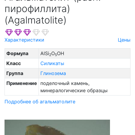
пирофиллита)
(Agalmatolite)
Характеристики
Цены
Формула
AlSi
O
OH
2
5
Класс
Силикаты
Группа
Глинозема
Применение
поделочный камень,
минералогические образцы
Подробнее об агальматолите