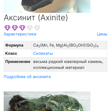
Аксинит (Axinite)
Характеристики
Цены
Формула
Ca
(Mn, Fe, Mg)Al
(BO
OH)(SiO
)
2
2
3
3
4
Класс
Силикаты
Применение
весьма редкий ювелирный камень,
коллекционный материал
Подробнее об аксините