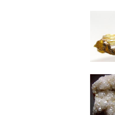
Фенакита
Халькопирита
Цеолитов
Шеелита
Шпинели
Эпидота