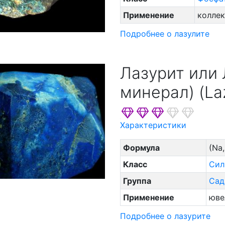
Применение
коллек
Подробнее о лазулите
Лазурит или 
минерал) (Lazu
Характеристики
Формула
(Na,
Класс
Сил
Группа
Сад
Применение
юве
Подробнее о лазурите