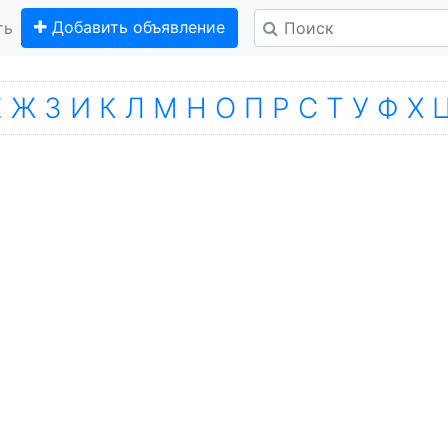
Добавить объявление
ть
Е
Ж
З
И
К
Л
М
Н
О
П
Р
С
Т
У
Ф
Х