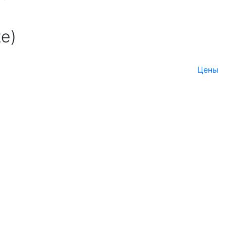
te)
Цены