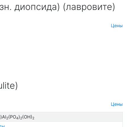
зн. диопсида) (лавровите)
Цены
lite)
Цены
)Al
(PO
)
(OH)
2
4
2
2
ты