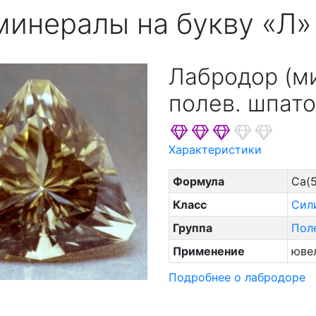
минералы на букву «Л»
Лабродор (ми
полев. шпатов
Характеристики
Формула
Ca(5
Класс
Сил
Группа
Пол
Применение
юве
Подробнее о лабродоре