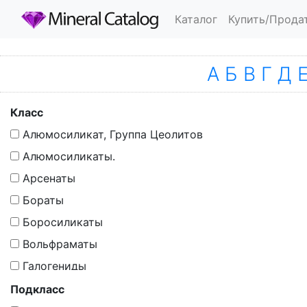
Каталог
Купить/Прода
А
Б
В
Г
Д
Класс
Алюмосиликат, Группа Цеолитов
Алюмосиликаты.
Арсенаты
Бораты
Боросиликаты
Вольфраматы
Галогениды
Галогены
Подкласс