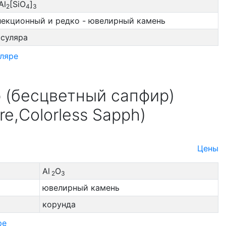
Al
[SiO
]
2
4
3
лекционный и редко - ювелирный камень
ссуляра
ляре
 (бесцветный сапфир)
re,Colorless Sapph)
Цены
Al
O
2
3
ювелирный камень
корунда
ре