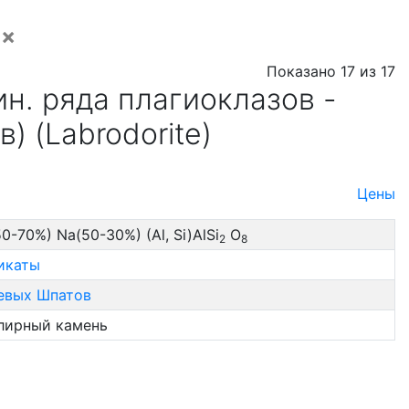
×
Показано 17 из 17
н. ряда плагиоклазов -
) (Labrodorite)
Цены
0-70%) Na(50-30%) (Al, Si)AlSi
O
2
8
икаты
евых Шпатов
лирный камень