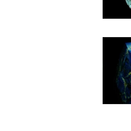
Пироксеноидов
Платины
Подгруппа Шпинели
Полевых Шпатов
Рутила
Садалита И Фельдшпатоидов
Серпентина
Скаполита
Слюд
Содалита И Фельдшпатоидов
Сфалерита
Турмалина
Углерод
Фельдшпатоидов