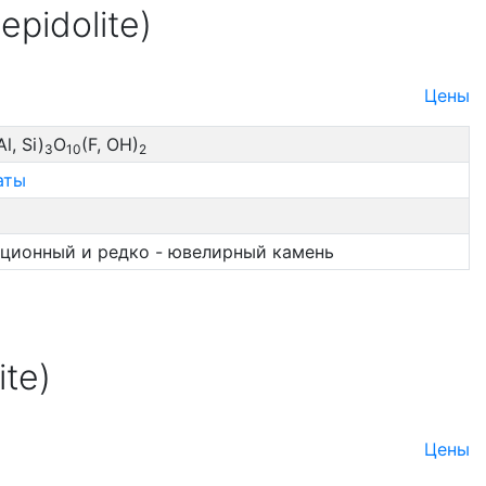
pidolite)
Цены
Al, Si)
O
(F, OH)
3
10
2
аты
ционный и редко - ювелирный камень
te)
Цены