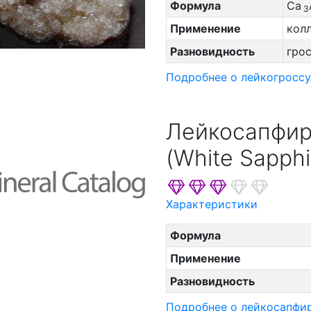
Формула
Ca
3
Применение
кол
Разновидность
гро
Подробнее о лейкогроссу
Лейкосапфир
(White Sapphi
Характеристики
Формула
Применение
Разновидность
Подробнее о лейкосапфи