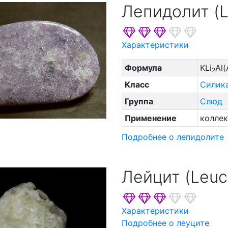
Лепидолит (Le
Характеристики
Формула
KLi
Al(
2
Класс
Силик
Группа
Слюд
Применение
коллек
Подробнее о лепидолите
Лейцит (Leuci
Характеристики
Подробнее о леуците