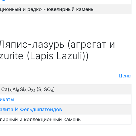
ционный и редко - ювелирный камень
Ляпис-лазурь (агрегат и
rite (Lapis Lazuli))
Цены
 Ca)
Al
Si
O
(S, SO
)
8
6
6
24
4
икаты
алита И Фельдшпатоидов
лирный и коллекционный камень