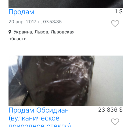
Продам
1 $
20 апр. 2017 г., 07:53:35
Украина, Львов, Львовская
область
Продам Обсидиан
23 836 $
(вулканическое
природное стекло)