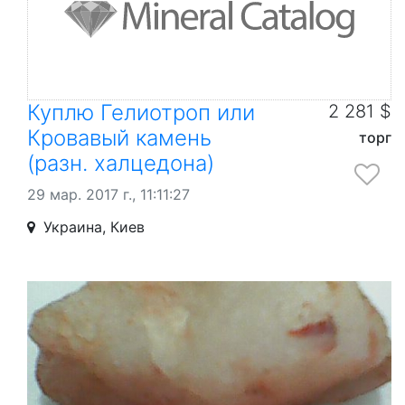
Куплю Гелиотроп или
2 281 $
Кровавый камень
торг
(разн. халцедона)
29 мар. 2017 г., 11:11:27
Украина, Киев