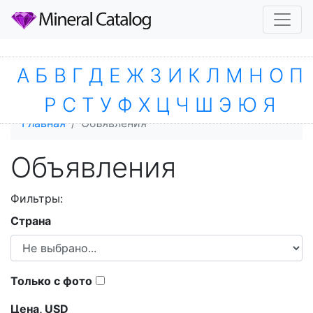
А
Б
В
Г
Д
Е
Ж
З
И
К
Л
М
Н
О
П
Р
С
Т
У
Ф
Х
Ц
Ч
Ш
Э
Ю
Я
Главная
Объявления
Объявления
Фильтры:
Страна
Только с фото
Цена,
USD