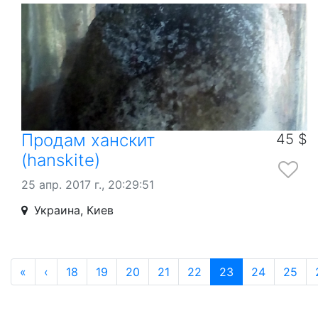
Продам ханскит
45 $
(hanskite)
25 апр. 2017 г., 20:29:51
Украина, Киев
«
‹
18
19
20
21
22
23
24
25