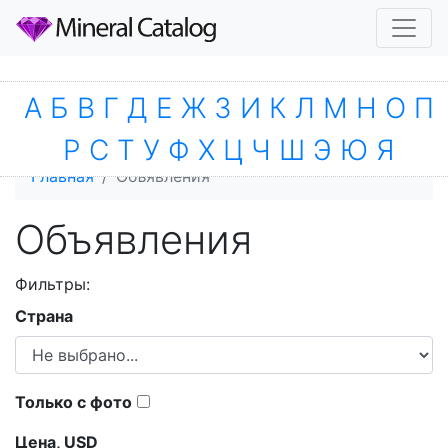
А
Б
В
Г
Д
Е
Ж
З
И
К
Л
М
Н
О
П
Р
С
Т
У
Ф
Х
Ц
Ч
Ш
Э
Ю
Я
Главная
Объявления
Объявления
Фильтры:
Страна
Только с фото
Цена,
USD