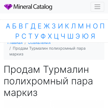
А
Б
В
Г
Д
Е
Ж
З
И
К
Л
М
Н
О
П
Р
С
Т
У
Ф
Х
Ц
Ч
Ш
Э
Ю
Я
Главная
Объявления
Продам Турмалин полихромный пара
маркиз
Продам Турмалин
полихромный пара
маркиз