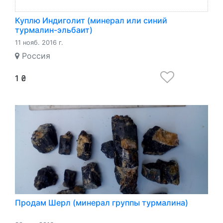
Куплю Индиголит (минерал или синий
турмалин-эльбаит)
11 нояб. 2016 г.
Россия
1 ₴
Продам Шерл (минерал группы турмалина)