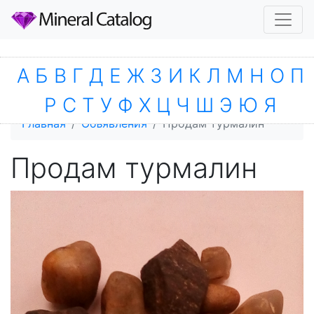
А
Б
В
Г
Д
Е
Ж
З
И
К
Л
М
Н
О
П
Р
С
Т
У
Ф
Х
Ц
Ч
Ш
Э
Ю
Я
Главная
Объявления
Продам турмалин
Продам турмалин