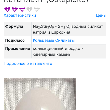
Характеристики
Цены
Формула
Na
ZrSi
O
- 2H
O; водный силикат
2
3
9
2
натрия и циркония
Подкласс
Кольцевые Силикаты
Применение
коллекционный и редко -
ювелирный камень
Подробнее о катаплеите