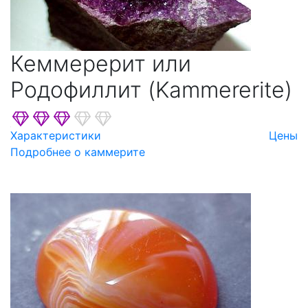
Кеммерерит или
Родофиллит (Kammererite)
Характеристики
Цены
Подробнее о каммерите