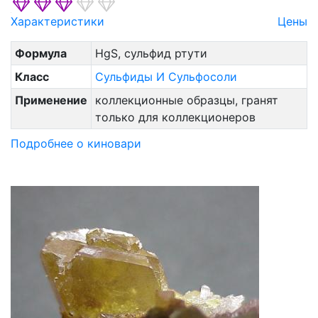
Характеристики
Цены
Формула
HgS, сульфид ртути
Класс
Сульфиды И Сульфосоли
Применение
коллекционные образцы, гранят
только для коллекционеров
Подробнее о киновари