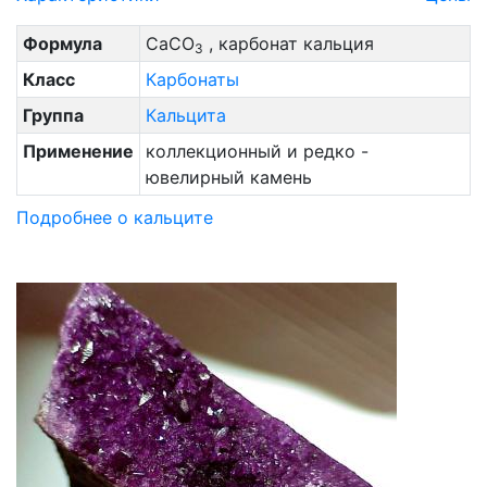
Формула
CaCO
, карбонат кальция
3
Класс
Карбонаты
Группа
Кальцита
Применение
коллекционный и редко -
ювелирный камень
Подробнее о кальците