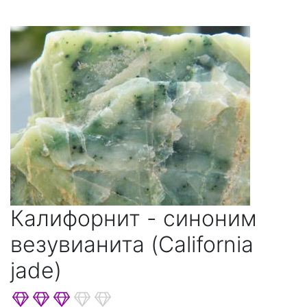
Фенакита
Халькопирита
Цеолитов
Шеелита
Шпинели
Эпидота
Калифорнит - синоним
везувианита (California
jade)