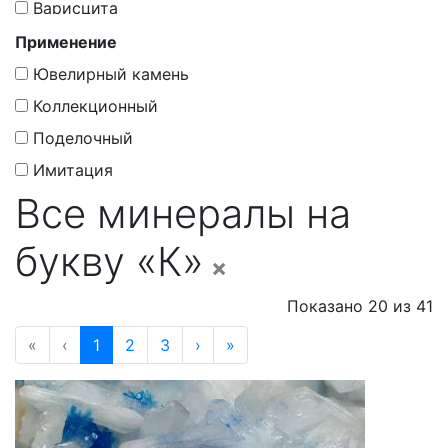
Варисцита
Сульфиды
Гадолинит
Применение
Сульфиды И Сульфосоли
Гематита
Ювелирный камень
Фосфаты
Глинозема
Коллекционный
Фториды
Граната
Поделочный
Хлориды
Гумита
Имитация
Все минералы на
Доломит
Золота
букву «К»
×
Кальцита
Кварца
Показано 20 из 41
Марказита
«
‹
1
2
3
›
»
Оливина
Пирита
Пироксенов