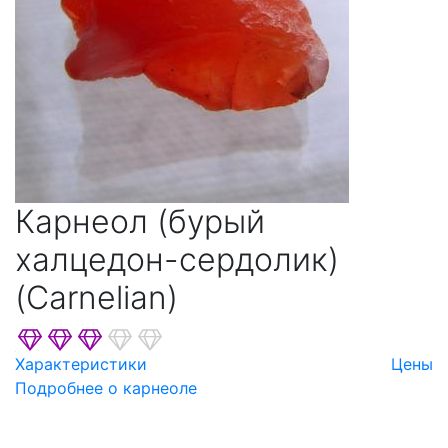
Карнеол (бурый
халцедон-сердолик)
(Carnelian)
Характеристики
Цены
Подробнее о карнеоле