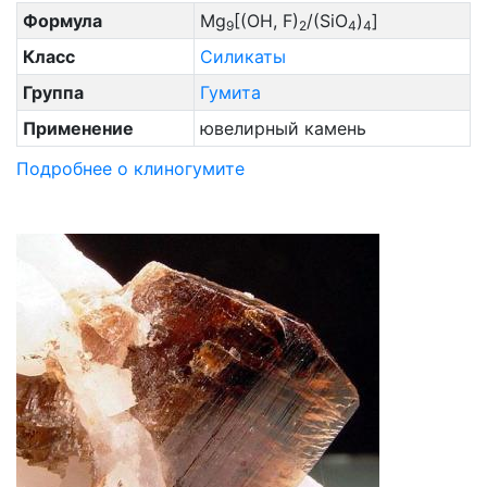
Формула
Mg
[(OH, F)
/(SiO
)
]
9
2
4
4
Класс
Силикаты
Группа
Гумита
Применение
ювелирный камень
Подробнее о клиногумите