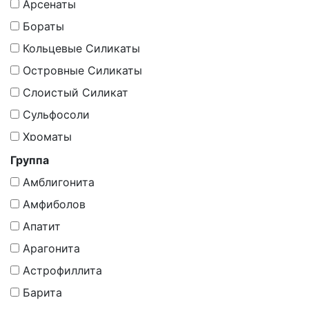
Карбонаты
Арсенаты
Минералоиды
Бораты
Молибдаты
Кольцевые Силикаты
Оксиды
Островные Силикаты
Оксиды И Гидрoоксиды
Слоистый Силикат
Органическое Вещество
Сульфосоли
Органическое Вещество, Минералоиды
Хроматы
Самородные Элементы
Группа
Силикаты
Амблигонита
Силикаты (По Мнению Других Школ -
Амфиболов
Минераллоид)
Апатит
Силикаты, Гр. Цеолитов
Арагонита
Синтетика
Астрофиллита
Сложные Оксиды
Барита
Сульфаты