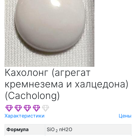
Кахолонг (агрегат
кремнезема и халцедона)
(Cacholong)
Характеристики
Цены
Формула
SiO
nH2O
2