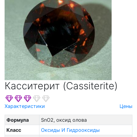
Касситерит (Cassiterite)
Характеристики
Цены
Формула
SnO2, оксид олова
Класс
Оксиды И Гидрoоксиды