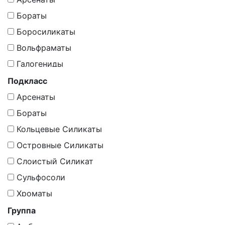
Бораты
Боросиликаты
Вольфраматы
Галогениды
Галогены
Подкласс
Карбонаты
Арсенаты
Минералоиды
Бораты
Молибдаты
Кольцевые Силикаты
Оксиды
Островные Силикаты
Оксиды И Гидрoоксиды
Слоистый Силикат
Органическое Вещество
Сульфосоли
Органическое Вещество, Минералоиды
Хроматы
Самородные Элементы
Группа
Силикаты