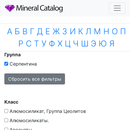
А
Б
В
Г
Д
Е
Ж
З
И
К
Л
М
Н
О
П
Р
С
Т
У
Ф
Х
Ц
Ч
Ш
Э
Ю
Я
Вы выбрали:
Группа
Серпентина
Сбросить все фильтры
Класс
Алюмосиликат, Группа Цеолитов
Алюмосиликаты.
Арсенаты