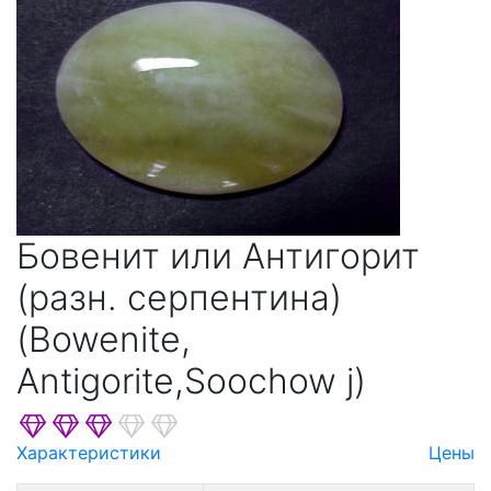
Кальцита
Кварца
Марказита
Оливина
Пирита
Пироксенов
Пироксеноидов
Бовенит или Антигорит
Платины
Подгруппа Шпинели
(разн. серпентина)
Полевых Шпатов
(Bowenite,
Рутила
Antigorite,Soochow j)
Садалита И Фельдшпатоидов
Скаполита
Характеристики
Цены
Слюд