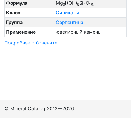
Содалита И Фельдшпатоидов
Формула
Mg
[(OH)
Si
O
]
6
8
4
10
Сфалерита
Класс
Силикаты
Турмалина
Группа
Серпентина
Углерод
Применение
ювелирный камень
Фельдшпатоидов
Подробнее о бовените
Фенакита
Халькопирита
Цеолитов
Шеелита
Шпинели
Эпидота
© Mineral Catalog 2012—2026
Классы
Подклассы
Группы
Политика