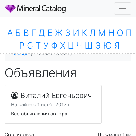
А
Б
В
Г
Д
Е
Ж
З
И
К
Л
М
Н
О
П
Р
С
Т
У
Ф
Х
Ц
Ч
Ш
Э
Ю
Я
Главная
Личный кабинет
Объявления
Виталий Евгеньевич
На сайте с 1 нояб. 2017 г.
Все объявления автора
Сортировка:
Показано 1 из