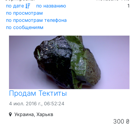
по дате
по названию
1
по просмотрам
по просмотрам телефона
по сообщениям
Продам Тектиты
4 июл. 2016 г., 06:52:24
Украина, Харькв
300 ₴