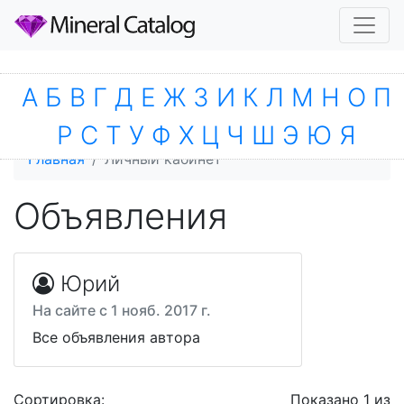
А
Б
В
Г
Д
Е
Ж
З
И
К
Л
М
Н
О
П
Р
С
Т
У
Ф
Х
Ц
Ч
Ш
Э
Ю
Я
Главная
Личный кабинет
Объявления
Юрий
На сайте с 1 нояб. 2017 г.
Все объявления автора
Сортировка:
Показано 1 из