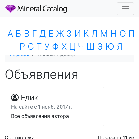
А
Б
В
Г
Д
Е
Ж
З
И
К
Л
М
Н
О
П
Р
С
Т
У
Ф
Х
Ц
Ч
Ш
Э
Ю
Я
Главная
Личный кабинет
Объявления
Едик
На сайте с 1 нояб. 2017 г.
Все объявления автора
Сортировка:
Показано 11 из