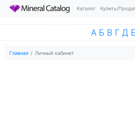
Каталог
Купить/Прода
А
Б
В
Г
Д
Главная
Личный кабинет