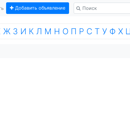
Добавить объявление
ть
Е
Ж
З
И
К
Л
М
Н
О
П
Р
С
Т
У
Ф
Х