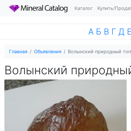
Каталог
Купить/Прода
А
Б
В
Г
Д
Главная
Объявления
Волынский природный топа
Волынский природный