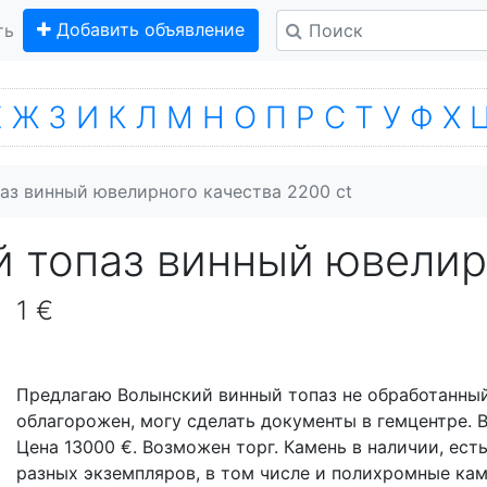
Добавить объявление
ть
Е
Ж
З
И
К
Л
М
Н
О
П
Р
С
Т
У
Ф
Х
з винный ювелирного качества 2200 ct
 топаз винный ювелирн
1 €
Предлагаю Волынский винный топаз не обработанный
облагорожен, могу сделать документы в гемцентре. В
Цена 13000 €. Возможен торг. Камень в наличии, ест
разных экземпляров, в том числе и полихромные ка