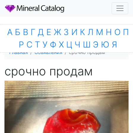
А
Б
В
Г
Д
Е
Ж
З
И
К
Л
М
Н
О
П
Р
С
Т
У
Ф
Х
Ц
Ч
Ш
Э
Ю
Я
Главная
Объявления
срочно продам
срочно продам