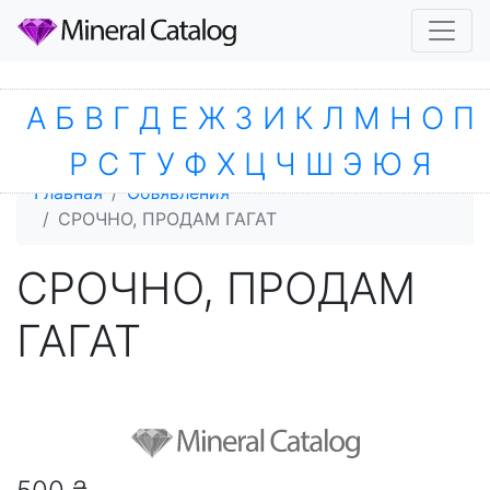
А
Б
В
Г
Д
Е
Ж
З
И
К
Л
М
Н
О
П
Р
С
Т
У
Ф
Х
Ц
Ч
Ш
Э
Ю
Я
Главная
Объявления
СРОЧНО, ПРОДАМ ГАГАТ
СРОЧНО, ПРОДАМ
ГАГАТ