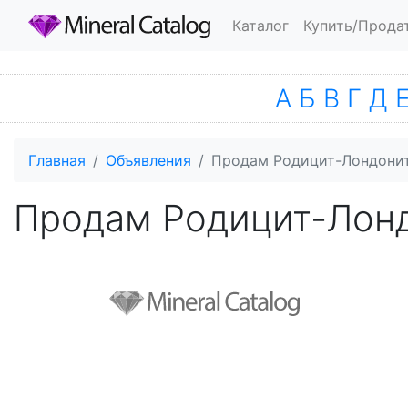
Каталог
Купить/Прода
А
Б
В
Г
Д
Главная
Объявления
Продам Родицит-Лондони
Продам Родицит-Лон