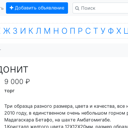
Добавить объявление
ть
Е
Ж
З
И
К
Л
М
Н
О
П
Р
С
Т
У
Ф
Х
т
донит
9 000 ₽
торг
Три образца разного размера, цвета и качества, все 
2010 году, в единственном очень небольшом горном 
Мадагаскара Бетафо, на шахте Амбатомигабе.
1.Кристалл желтого цвета 12Х12Х20мм, размер образ