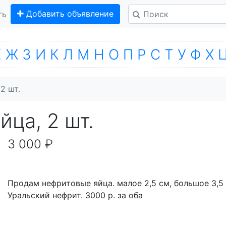
Добавить объявление
ть
Е
Ж
З
И
К
Л
М
Н
О
П
Р
С
Т
У
Ф
Х
2 шт.
ца, 2 шт.
3 000 ₽
Продам нефритовые яйца. малое 2,5 см, большое 3,5 
Уральский нефрит. 3000 р. за оба