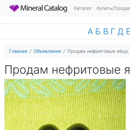
Каталог
Купить/Прода
А
Б
В
Г
Д
Главная
Объявления
Продам нефритовые яйца, 
Продам нефритовые яй