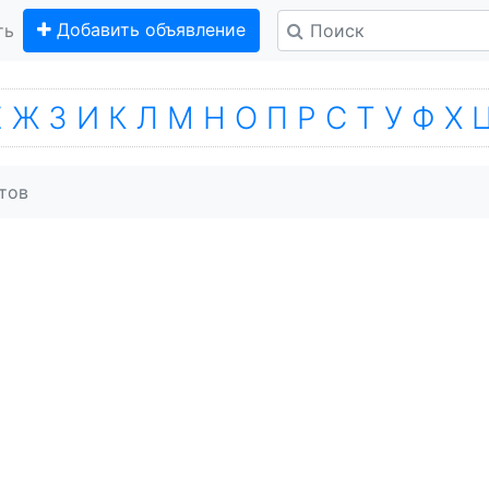
Добавить объявление
ть
Е
Ж
З
И
К
Л
М
Н
О
П
Р
С
Т
У
Ф
Х
тов