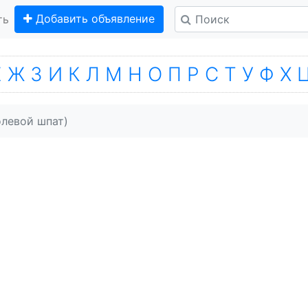
Добавить объявление
ть
Е
Ж
З
И
К
Л
М
Н
О
П
Р
С
Т
У
Ф
Х
левой шпат)