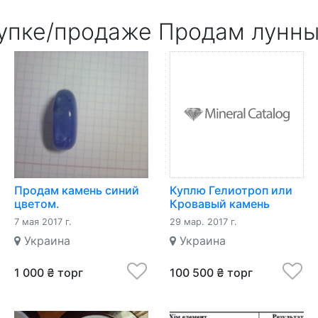
упке/продаже Продам лунны
Продам камень синий
Куплю Гелиотроп или
цветом.
Кровавый камень
(разн. халцедона)
7 мая 2017 г.
29 мар. 2017 г.
Украина
Украина
1 000 ₴ торг
100 500 ₴ торг