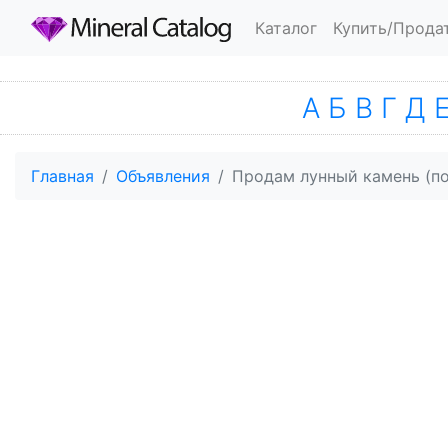
Каталог
Купить/Прода
А
Б
В
Г
Д
Главная
Объявления
Продам лунный камень (по