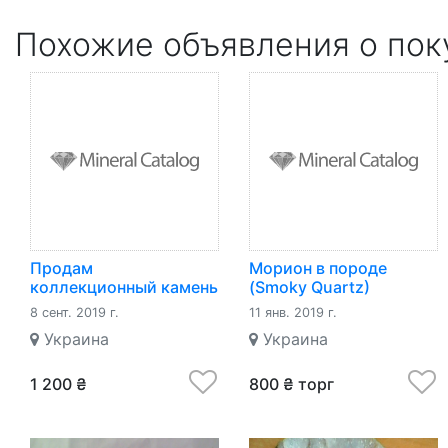
Похожие объявления о пок
Продам
Морион в породе
коллекционный камень
(Smoky Quartz)
окаменелое дерево
Медитация,
8 сент. 2019 г.
11 янв. 2019 г.
Исцеляющий камень,
Украина
Украина
Декор
1 200 ₴
800 ₴ торг