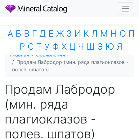
А
Б
В
Г
Д
Е
Ж
З
И
К
Л
М
Н
О
П
Р
С
Т
У
Ф
Х
Ц
Ч
Ш
Э
Ю
Я
Главная
Объявления
Продам Лабродор (мин. ряда плагиоклазов -
полев. шпатов)
Продам Лабродор
(мин. ряда
плагиоклазов -
полев. шпатов)