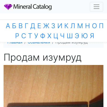
А
Б
В
Г
Д
Е
Ж
З
И
К
Л
М
Н
О
П
Р
С
Т
У
Ф
Х
Ц
Ч
Ш
Э
Ю
Я
Главная
Объявления
Продам изумруд
Продам изумруд