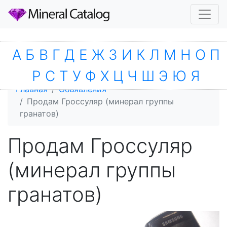
А
Б
В
Г
Д
Е
Ж
З
И
К
Л
М
Н
О
П
Р
С
Т
У
Ф
Х
Ц
Ч
Ш
Э
Ю
Я
Главная
Объявления
Продам Гроссуляр (минерал группы
гранатов)
Продам Гроссуляр
(минерал группы
гранатов)