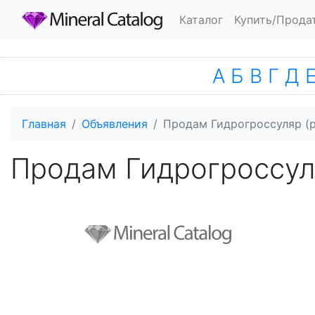
Каталог
Купить/Прода
А
Б
В
Г
Д
Главная
Объявления
Продам Гидрогроссуляр (р
Продам Гидрогроссуля