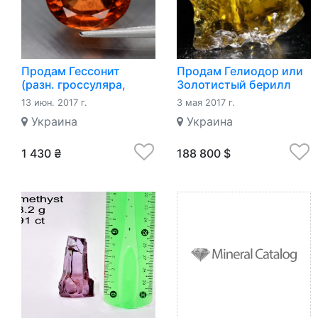
Продам Гессонит
Продам Гелиодор или
(разн. гроссуляра,
Золотистый берилл
груп. гранатов)2.12Ct
(разн. берилла)
13 июн. 2017 г.
3 мая 2017 г.
8.5*7мм ова
Украина
Украина
1 430 ₴
188 800 $