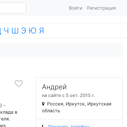
Войти
Регистрация
Ц
Ч
Ш
Э
Ю
Я
Андрей
на сайте с 5 окт. 2015 г.
Россия, Иркутск, Иркутская
) -
область
клада в
теля.
без
Показать телефон