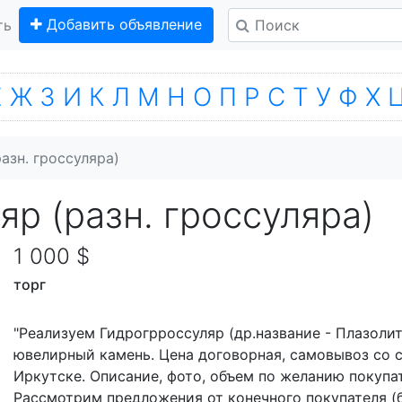
Добавить объявление
ть
Е
Ж
З
И
К
Л
М
Н
О
П
Р
С
Т
У
Ф
Х
азн. гроссуляра)
р (разн. гроссуляра)
1 000 $
торг
"Реализуем Гидрогрроссуляр (др.название - Плазолит
ювелирный камень. Цена договорная, самовывоз со с
Иркутске. Описание, фото, объем по желанию покупа
Рассмотрим предложения от конечного покупателя (