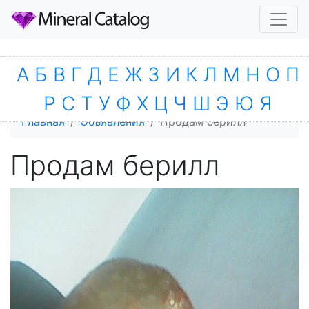
А
Б
В
Г
Д
Е
Ж
З
И
К
Л
М
Н
О
П
Р
С
Т
У
Ф
Х
Ц
Ч
Ш
Э
Ю
Я
Главная
Объявления
Продам берилл
Продам берилл