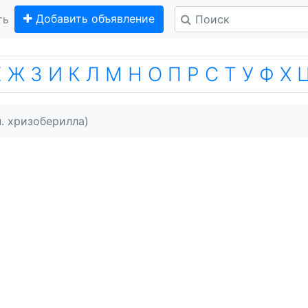
Добавить объявление
ть
Е
Ж
З
И
К
Л
М
Н
О
П
Р
С
Т
У
Ф
Х
. хризоберилла)