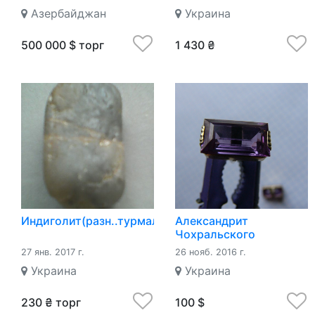
8.5*7мм ова
Азербайджан
Украина
500 000 $ торг
1 430 ₴
Индиголит(разн..турмалина)
Александрит
Чохральского
27 янв. 2017 г.
26 нояб. 2016 г.
Украина
Украина
230 ₴ торг
100 $