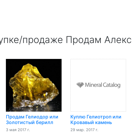
упке/продаже Продам Алекса
Продам Гелиодор или
Куплю Гелиотроп или
Золотистый берилл
Кровавый камень
(разн. берилла)
(разн. халцедона)
3 мая 2017 г.
29 мар. 2017 г.