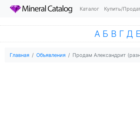
Каталог
Купить/Прода
А
Б
В
Г
Д
Главная
Объявления
Продам Александрит (разн