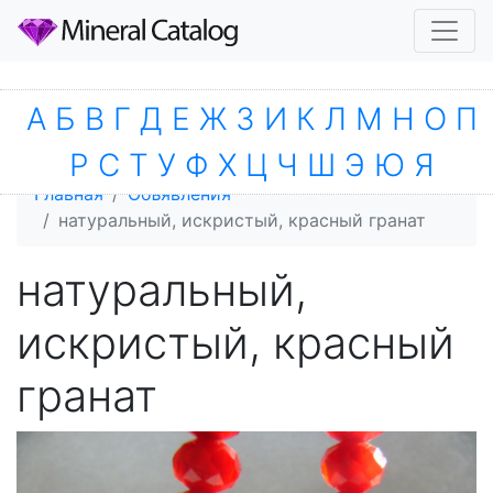
А
Б
В
Г
Д
Е
Ж
З
И
К
Л
М
Н
О
П
Р
С
Т
У
Ф
Х
Ц
Ч
Ш
Э
Ю
Я
Главная
Объявления
натуральный, искристый, красный гранат
натуральный,
искристый, красный
гранат