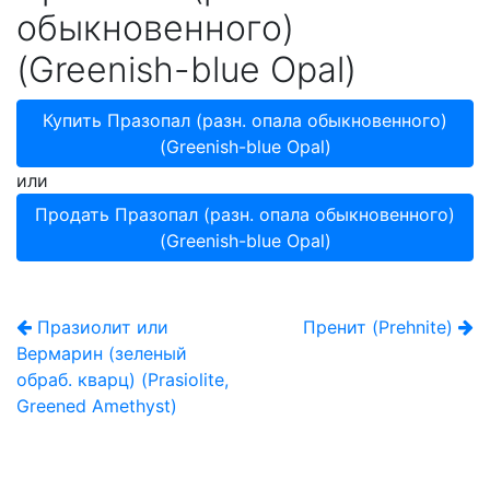
обыкновенного)
(Greenish-blue Opal)
Купить Празопал (разн. опала обыкновенного)
(Greenish-blue Opal)
или
Продать Празопал (разн. опала обыкновенного)
(Greenish-blue Opal)
Празиолит или
Пренит (Prehnite)
Вермарин (зеленый
обраб. кварц) (Prasiolite,
Greened Amethyst)