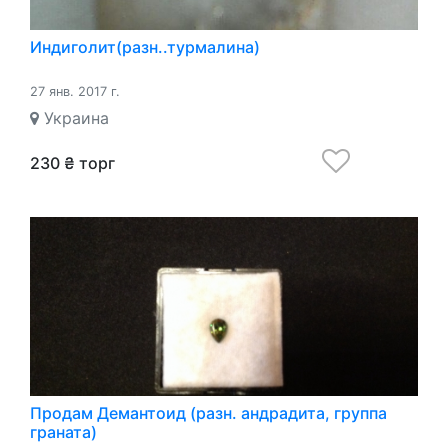
Индиголит(разн..турмалина)
27 янв. 2017 г.
Украина
230 ₴ торг
Продам Демантоид (разн. андрадита, группа
граната)