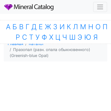
А
Б
В
Г
Д
Е
Ж
З
И
К
Л
М
Н
О
П
Р
С
Т
У
Ф
Х
Ц
Ч
Ш
Э
Ю
Я
Главная
Каталог
Празопал (разн. опала обыкновенного)
(Greenish-blue Opal)