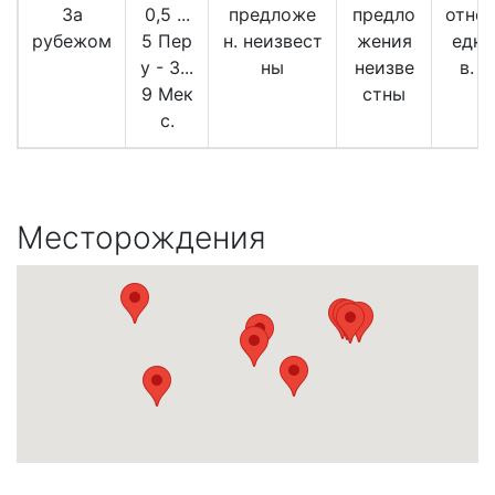
За
0,5 ...
предложе
предло
относ
рубежом
5 Пер
н. неизвест
жения
едки
у - 3...
ны
неизве
в. к
9 Мек
стны
с.
Месторождения