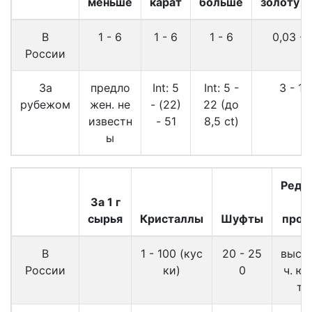
меньше
карат
больше
золоту
В
1 - 6
1 - 6
1 - 6
0,03 - 
России
За
предло
Int: 5
Int: 5 -
3 - 11
рубежом
жен. не
- (22)
22 (до
известн
- 51
8,5 ct)
ы
Редк
За 1 г
в
сырья
Кристаллы
Шуфты
прод
В
1 - 100 (кус
20 - 25
высо
России
ки)
0
ч. юв
те