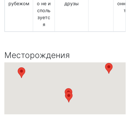
рубежом
о не и
друзы
онны
споль
те
зуетс
я
Месторождения