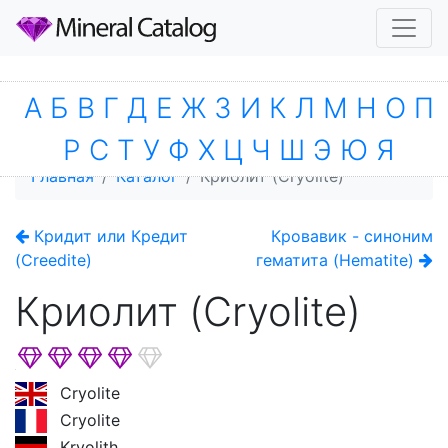
А
Б
В
Г
Д
Е
Ж
З
И
К
Л
М
Н
О
П
Р
С
Т
У
Ф
Х
Ц
Ч
Ш
Э
Ю
Я
Главная
Каталог
Криолит (Cryolite)
Кридит или Кредит
Кровавик - синоним
(Creedite)
гематита (Hematite)
Криолит (Cryolite)
Cryolite
Cryolite
Kryolith