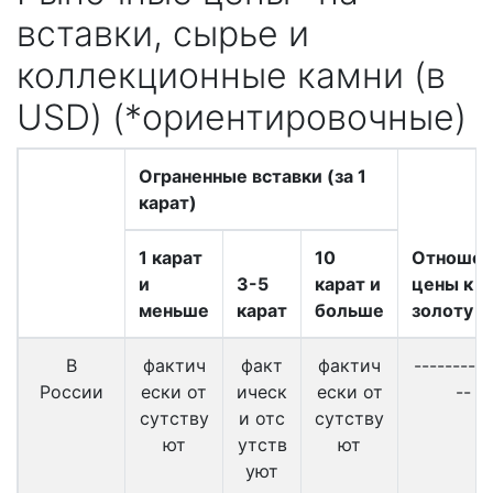
вставки, сырье и
коллекционные камни (в
USD) (*ориентировочные)
Ограненные вставки (за 1
карат)
1 карат
10
Отношен
и
3-5
карат и
цены к
меньше
карат
больше
золоту
В
фактич
факт
фактич
----------
России
ески от
ическ
ески от
--
сутству
и отс
сутству
ют
утств
ют
уют