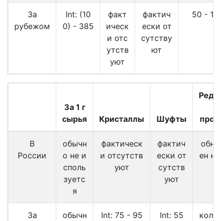
За
Int: (10
факт
фактич
50 - 19
рубежом
0) - 385
ическ
ески от
и отс
сутству
утств
ют
уют
Редк
За 1 г
в
сырья
Кристаллы
Шуфты
прод
В
обычн
фактическ
фактич
обна
России
о не и
и отсутств
ески от
ен не
споль
уют
сутств
зуетс
уют
я
За
обычн
Int: 75 - 95
Int: 55
колл