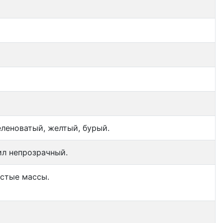
еленоватый, желтый, бурый.
ил непрозрачный.
стые массы.