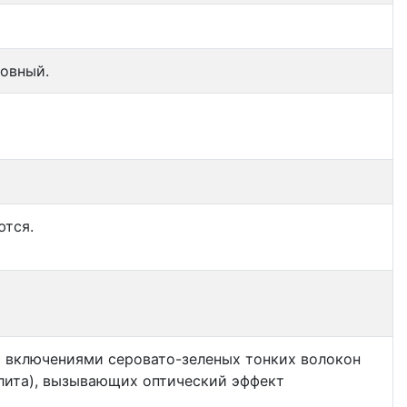
ровный.
ются.
с включениями серовато-зеленых тонких волокон
олита), вызывающих оптический эффект