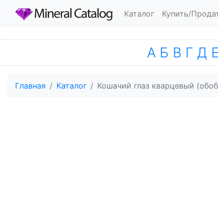
Каталог
Купить/Прода
А
Б
В
Г
Д
Главная
Каталог
Кошачий глаз кварцевый (обобщ