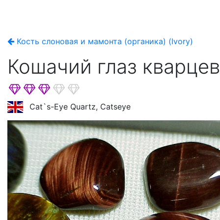
Кость слоновая и мамонта (органика) (Ivory)
Кошачий глаз кварцев
Cat`s-Eye Quartz, Catseye