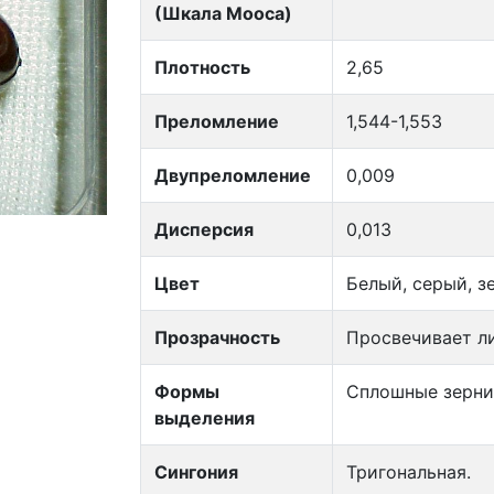
(Шкала Мооса)
Плотность
2,65
Преломление
1,544-1,553
Двупреломление
0,009
Дисперсия
0,013
Цвет
Белый, серый, з
Прозрачность
Просвечивает л
Формы
Сплошные зерни
выделения
Сингония
Тригональная.