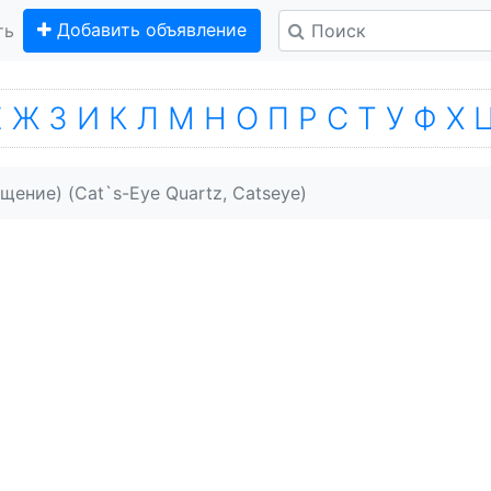
Добавить объявление
ть
Е
Ж
З
И
К
Л
М
Н
О
П
Р
С
Т
У
Ф
Х
ение) (Cat`s-Eye Quartz, Catseye)