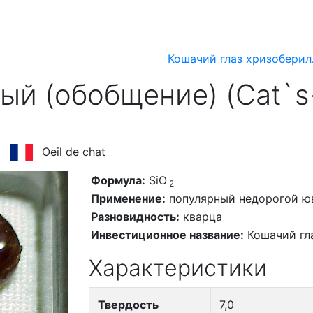
Кошачий глаз хризоберилл
ый (обобщение) (Cat`s-
Oeil de chat
Формула:
SiO
2
Применение:
популярный недорогой ю
Разновидность:
кварца
Инвестиционное название:
Кошачий гл
Характеристики
Твердость
7,0