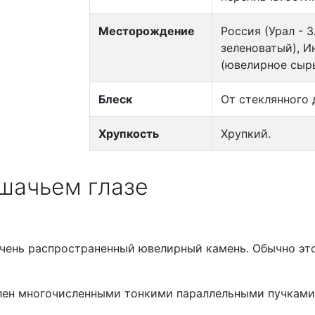
Месторождение
Россия (Урал - 
зеленоватый), И
(ювелирное сырь
Блеск
От стеклянного 
Хрупкость
Хрупкий.
шачьем глазе
очень распространенный ювелирный камень. Обычно эт
влен многочисленными тонкими параллельными пучками