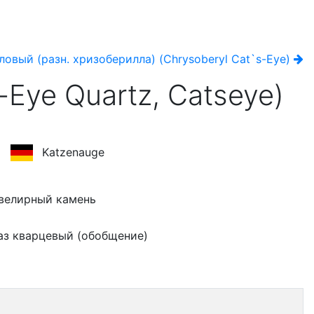
овый (разн. хризоберилла) (Chrysoberyl Cat`s-Eye)
Eye Quartz, Catseye)
Katzenauge
велирный камень
аз кварцевый (обобщение)