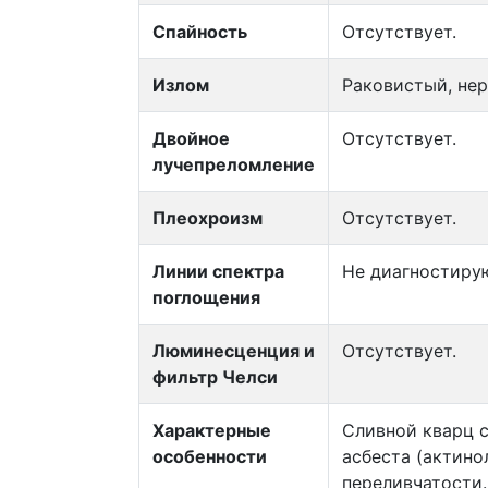
Спайность
Отсутствует.
Излом
Раковистый, не
Двойное
Отсутствует.
лучепреломление
Плеохроизм
Отсутствует.
Линии спектра
Не диагностиру
поглощения
Люминесценция и
Отсутствует.
фильтр Челси
Характерные
Сливной кварц 
особенности
асбеста (актин
переливчатости.