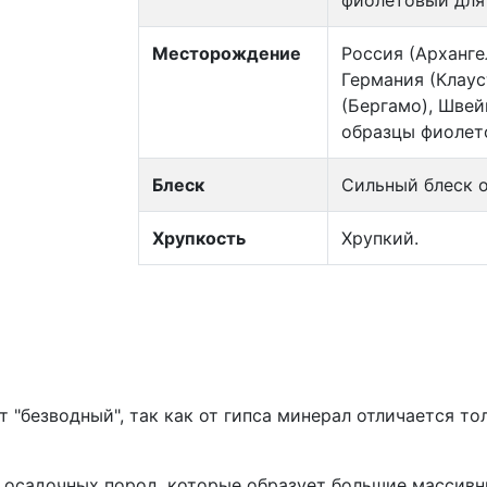
фиолетовый для 
Месторождение
Россия (Архангел
Германия (Клаус
(Бергамо), Швей
образцы фиолето
Блеск
Сильный блеск о
Хрупкость
Хрупкий.
т "безводный", так как от гипса минерал отличается то
 осадочных пород, которые образует большие массивн