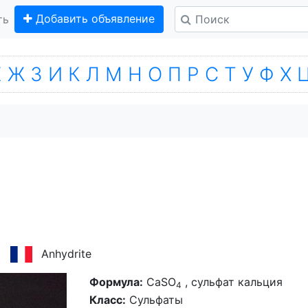
Добавить объявление
ть
Е
Ж
З
И
К
Л
М
Н
О
П
Р
С
Т
У
Ф
Х
Anhydrite
Формула:
CaSO
, сульфат кальция
4
Класс:
Сульфаты