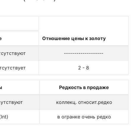
е
Отношение цены к золоту
тсутствуют
-------------------
тсутствует
2 - 8
ы
Редкость в продаже
сутствуют
коллекц. относит.редко
Int)
в огранке очень редко