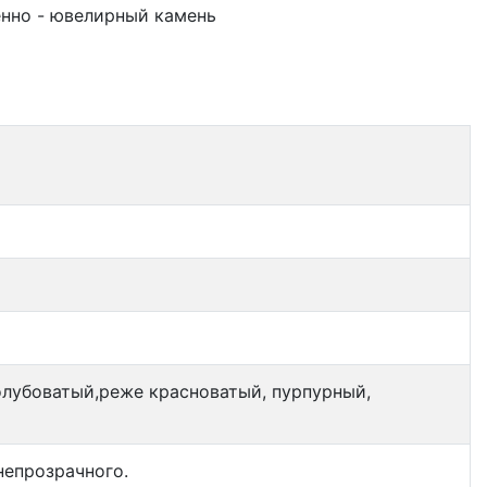
нно - ювелирный камень
олубоватый,реже красноватый, пурпурный,
непрозрачного.