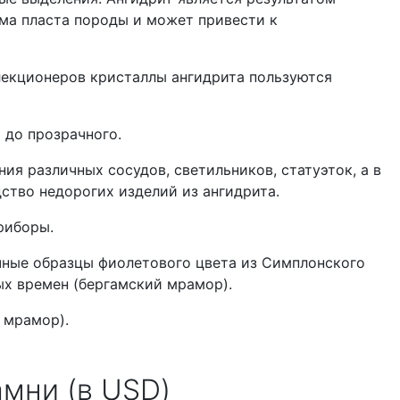
ма пласта породы и может привести к
лекционеров кристаллы ангидрита пользуются
 до прозрачного.
я различных сосудов, светильников, статуэток, а в
дство недорогих изделий из ангидрита.
риборы.
чные образцы фиолетового цвета из Симплонского
ых времен (бергамский мрамор).
 мрамор).
амни (в USD)