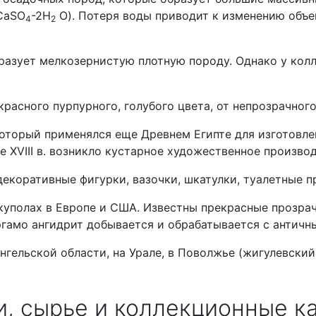
CaSO
-2H
O). Потеря воды приводит к изменению объе
4
2
бразует мелкозернистую плотную породу. Однако у кол
расного пурпурного, голубого цвета, от непрозрачного
торый применялся еще Древнем Египте для изготовлени
е XVIII в. возникло кустарное художественное произво
декоративные фигурки, вазочки, шкатулки, туалетные п
 куполах в Европе и США. Известны прекрасные прозра
ергамо ангидрит добывается и обрабатывается с античн
гельской области, на Урале, в Поволжье (жигулевский
, сырье и коллекционные к