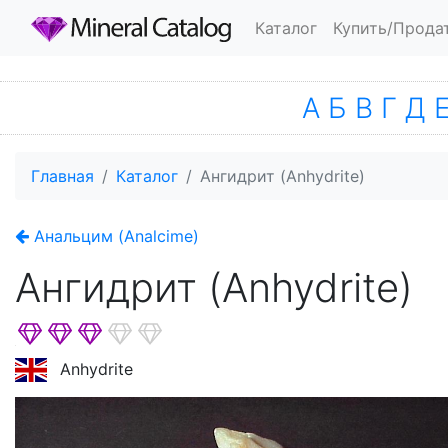
Каталог
Купить/Прода
А
Б
В
Г
Д
Главная
Каталог
Ангидрит (Anhydrite)
Анальцим (Analcime)
Ангидрит (Anhydrite)
Anhydrite