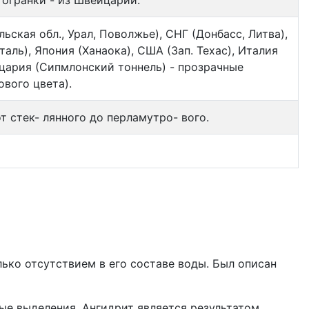
огранки - из Швейцарии.
ьская обл., Урал, Поволжье), СНГ (Донбасс, Литва),
таль), Япония (Ханаока), США (Зап. Техас), Италия
цария (Сипмлонский тоннель) - прозрачные
вого цвета).
т стек- лянного до перламутро- вого.
лько отсутствием в его составе воды. Был описан
ые выделения. Ангидрит является результатом