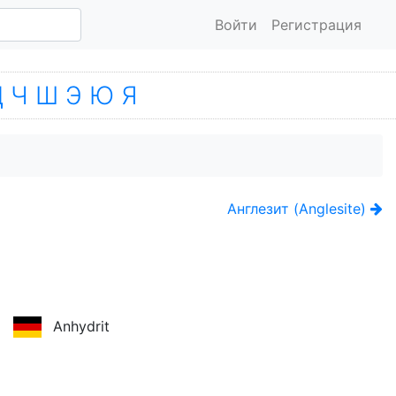
Войти
Регистрация
Ц
Ч
Ш
Э
Ю
Я
Англезит (Anglesite)
Anhydrit