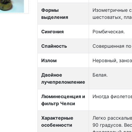
Формы
Изометричные с 
выделения
шестоватых, пла
Сингония
Ромбическая.
Спайность
Совершенная по (
Излом
Неровный, зано
Двойное
Белая.
лучепреломление
Люминесценция и
Иногда фиолетов
фильтр Челси
Характерные
Легко расскалыв
особенности
90 градусов. Ве